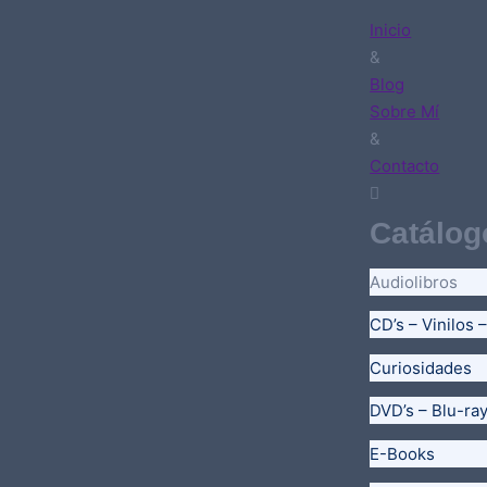
Inicio
&
Blog
Sobre Mí
&
Contacto
Catálog
Audiolibros
CD’s – Vinilos 
Curiosidades
DVD’s – Blu-ra
E-Books