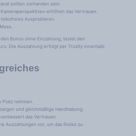
arat sollten vorhanden sein.
 Kameraperspektiven erhöhen das Vertrauen.
isikofreies Ausprobieren.
 Muss.
zt den Bonus ohne Einzahlung, testet den
ro. Die Auszahlung erfolgt per Trustly innerhalb
lgreiches
h Platz nehmen.
anzeigen und gleichmäßige Handhabung.
 verbessert das Vertrauen.
ne Auszahlungen vor, um das Risiko zu