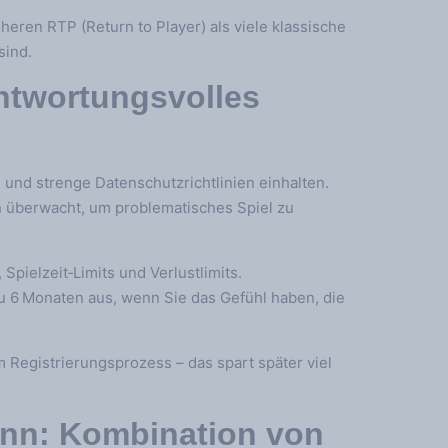
eren RTP (Return to Player) als viele klassische
sind.
ntwortungsvolles
 und strenge Datenschutzrichtlinien einhalten.
ch überwacht, um problematisches Spiel zu
pielzeit‑Limits und Verlustlimits.
zu 6 Monaten aus, wenn Sie das Gefühl haben, die
im Registrierungsprozess – das spart später viel
nn: Kombination von