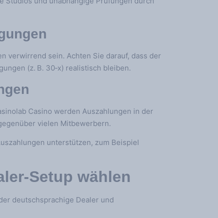
le Studios und unabhängige Prüfungen durch
ngungen
verwirrend sein. Achten Sie darauf, dass der
ngen (z. B. 30‑x) realistisch bleiben.
ngen
Casinolab Casino werden Auszahlungen in der
l gegenüber vielen Mitbewerbern.
Auszahlungen unterstützen, zum Beispiel
aler‑Setup wählen
der deutschsprachige Dealer und