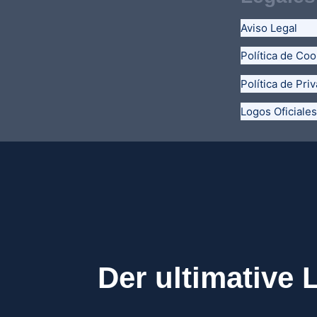
Aviso Legal
Política de Coo
Política de Pri
Logos Oficiales
Der ultimative 