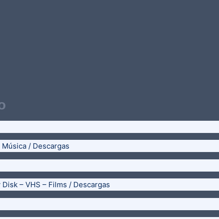
o
– Música / Descargas
y Disk – VHS – Films / Descargas