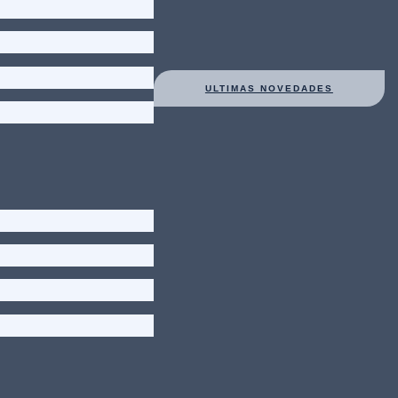
ULTIMAS NOVEDADES