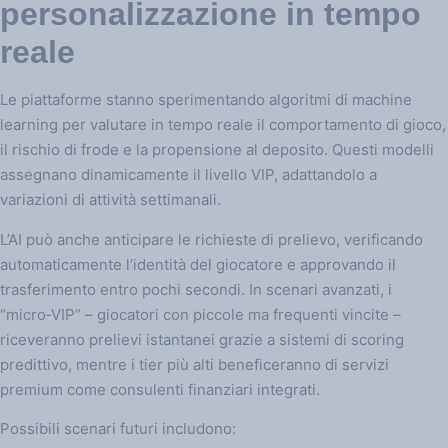
personalizzazione in tempo
reale
Le piattaforme stanno sperimentando algoritmi di machine
learning per valutare in tempo reale il comportamento di gioco,
il rischio di frode e la propensione al deposito. Questi modelli
assegnano dinamicamente il livello VIP, adattandolo a
variazioni di attività settimanali.
L’AI può anche anticipare le richieste di prelievo, verificando
automaticamente l’identità del giocatore e approvando il
trasferimento entro pochi secondi. In scenari avanzati, i
“micro‑VIP” – giocatori con piccole ma frequenti vincite –
riceveranno prelievi istantanei grazie a sistemi di scoring
predittivo, mentre i tier più alti beneficeranno di servizi
premium come consulenti finanziari integrati.
Possibili scenari futuri includono: