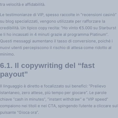
tra velocità e affidabilità.
Le testimonianze di VIP, spesso raccolte in “recensioni casinò”
su blog specializzati, vengono utilizzate per rafforzare la
credibilità. Un tipico copy recita: “Ho vinto €5.000 su Starburst
e li ho incassati in 4 minuti grazie al programma Platinum”.
Questi messaggi aumentano il tasso di conversione, poiché i
nuovi utenti percepiscono il rischio di attesa come ridotto al
minimo.
6.1. Il copywriting del “fast
payout”
Il linguaggio è diretto e focalizzato sui benefici: “Prelievo
istantaneo, zero attese, più tempo per giocare”. Le parole
chiave “cash in minutes”, “instant withdraw” e “VIP speed”
compaiono nei titoli e nei CTA, spingendo l’utente a cliccare sul
pulsante “Gioca ora”.