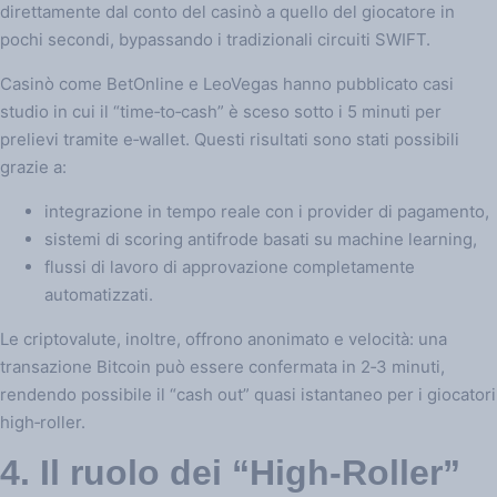
direttamente dal conto del casinò a quello del giocatore in
pochi secondi, bypassando i tradizionali circuiti SWIFT.
Casinò come BetOnline e LeoVegas hanno pubblicato casi
studio in cui il “time‑to‑cash” è sceso sotto i 5 minuti per
prelievi tramite e‑wallet. Questi risultati sono stati possibili
grazie a:
integrazione in tempo reale con i provider di pagamento,
sistemi di scoring antifrode basati su machine learning,
flussi di lavoro di approvazione completamente
automatizzati.
Le criptovalute, inoltre, offrono anonimato e velocità: una
transazione Bitcoin può essere confermata in 2‑3 minuti,
rendendo possibile il “cash out” quasi istantaneo per i giocatori
high‑roller.
4. Il ruolo dei “High‑Roller”