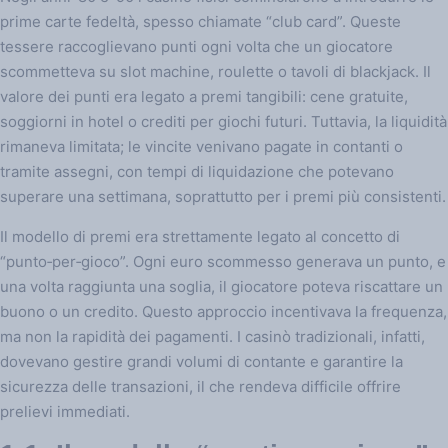
prime carte fedeltà, spesso chiamate “club card”. Queste
tessere raccoglievano punti ogni volta che un giocatore
scommetteva su slot machine, roulette o tavoli di blackjack. Il
valore dei punti era legato a premi tangibili: cene gratuite,
soggiorni in hotel o crediti per giochi futuri. Tuttavia, la liquidità
rimaneva limitata; le vincite venivano pagate in contanti o
tramite assegni, con tempi di liquidazione che potevano
superare una settimana, soprattutto per i premi più consistenti.
Il modello di premi era strettamente legato al concetto di
“punto‑per‑gioco”. Ogni euro scommesso generava un punto, e
una volta raggiunta una soglia, il giocatore poteva riscattare un
buono o un credito. Questo approccio incentivava la frequenza,
ma non la rapidità dei pagamenti. I casinò tradizionali, infatti,
dovevano gestire grandi volumi di contante e garantire la
sicurezza delle transazioni, il che rendeva difficile offrire
prelievi immediati.