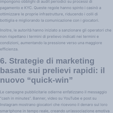
impongono obblighi di audit periodici su processi di
pagamento e KYC. Queste regole hanno spinto i casinò a
ottimizzare le proprie infrastrutture, riducendo i colli di
bottiglia e migliorando la comunicazione con i giocatori.
Inoltre, le autorità hanno iniziato a sanzionare gli operatori che
non rispettano i termini di prelievo indicati nei termini e
condizioni, aumentando la pressione verso una maggiore
efficienza.
6. Strategie di marketing
basate sui prelievi rapidi: il
nuovo “quick‑win”
Le campagne pubblicitarie odierne enfatizzano il messaggio
“cash in minutes”. Banner, video su YouTube e post su
Instagram mostrano giocatori che ricevono il denaro sul loro
smartphone in tempo reale, creando un’associazione emotiva