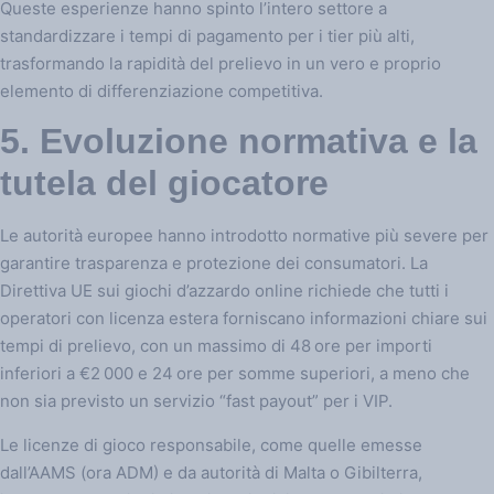
Queste esperienze hanno spinto l’intero settore a
standardizzare i tempi di pagamento per i tier più alti,
trasformando la rapidità del prelievo in un vero e proprio
elemento di differenziazione competitiva.
5. Evoluzione normativa e la
tutela del giocatore
Le autorità europee hanno introdotto normative più severe per
garantire trasparenza e protezione dei consumatori. La
Direttiva UE sui giochi d’azzardo online richiede che tutti i
operatori con licenza estera forniscano informazioni chiare sui
tempi di prelievo, con un massimo di 48 ore per importi
inferiori a €2 000 e 24 ore per somme superiori, a meno che
non sia previsto un servizio “fast payout” per i VIP.
Le licenze di gioco responsabile, come quelle emesse
dall’AAMS (ora ADM) e da autorità di Malta o Gibilterra,