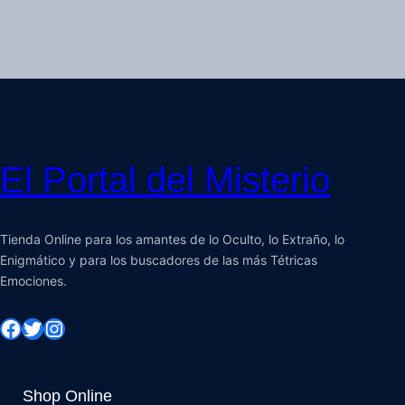
El Portal del Misterio
Tienda Online para los amantes de lo Oculto, lo Extraño, lo
Enigmático y para los buscadores de las más Tétricas
Emociones.
Shop Online