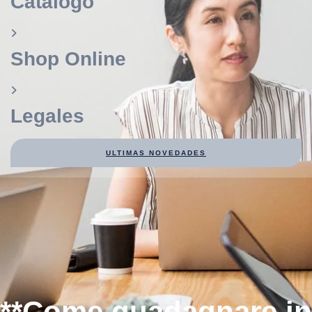
Catálogo
Shop Online
Legales
ULTIMAS NOVEDADES
**Come guadagnare in