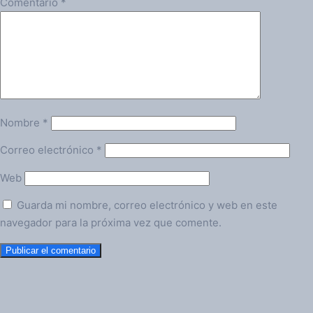
Comentario
*
Nombre
*
Correo electrónico
*
Web
Guarda mi nombre, correo electrónico y web en este
navegador para la próxima vez que comente.