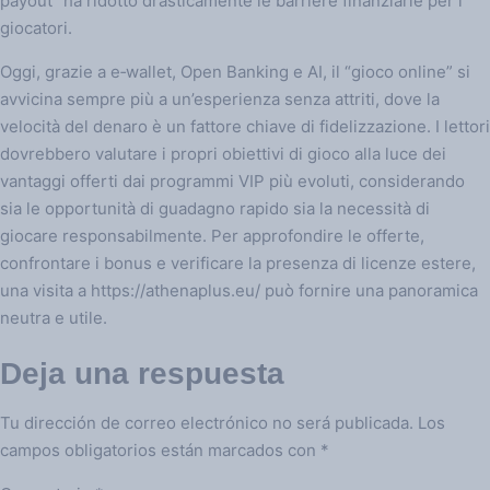
payout” ha ridotto drasticamente le barriere finanziarie per i
giocatori.
Oggi, grazie a e‑wallet, Open Banking e AI, il “gioco online” si
avvicina sempre più a un’esperienza senza attriti, dove la
velocità del denaro è un fattore chiave di fidelizzazione. I lettori
dovrebbero valutare i propri obiettivi di gioco alla luce dei
vantaggi offerti dai programmi VIP più evoluti, considerando
sia le opportunità di guadagno rapido sia la necessità di
giocare responsabilmente. Per approfondire le offerte,
confrontare i bonus e verificare la presenza di licenze estere,
una visita a https://athenaplus.eu/ può fornire una panoramica
neutra e utile.
Deja una respuesta
Tu dirección de correo electrónico no será publicada.
Los
campos obligatorios están marcados con
*