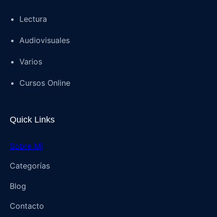
Lectura
Audiovisuales
Varios
Cursos Online
Quick Links
Sobre Mí
Categorías
Blog
Contacto