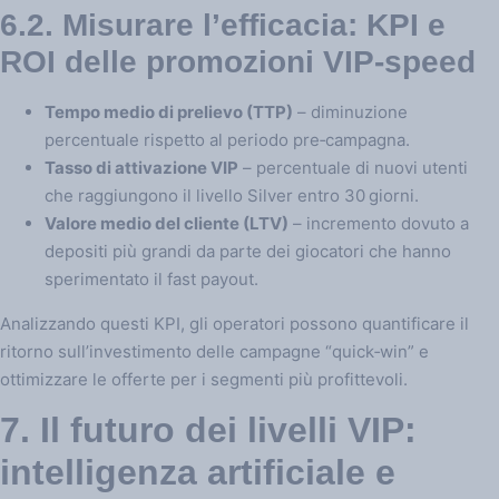
6.2. Misurare l’efficacia: KPI e
ROI delle promozioni VIP‑speed
Tempo medio di prelievo (TTP)
– diminuzione
percentuale rispetto al periodo pre‑campagna.
Tasso di attivazione VIP
– percentuale di nuovi utenti
che raggiungono il livello Silver entro 30 giorni.
Valore medio del cliente (LTV)
– incremento dovuto a
depositi più grandi da parte dei giocatori che hanno
sperimentato il fast payout.
Analizzando questi KPI, gli operatori possono quantificare il
ritorno sull’investimento delle campagne “quick‑win” e
ottimizzare le offerte per i segmenti più profittevoli.
7. Il futuro dei livelli VIP:
intelligenza artificiale e