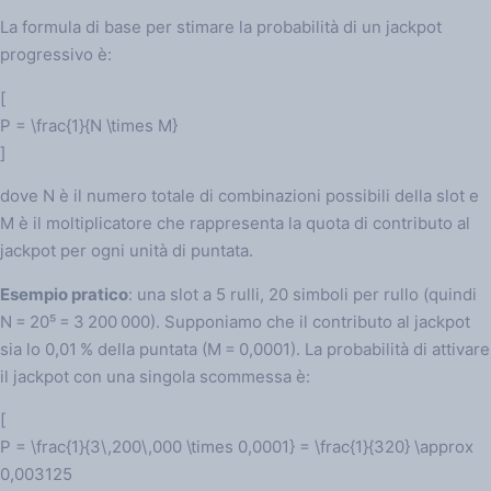
La formula di base per stimare la probabilità di un jackpot
progressivo è:
[
P = \frac{1}{N \times M}
]
dove N è il numero totale di combinazioni possibili della slot e
M è il moltiplicatore che rappresenta la quota di contributo al
jackpot per ogni unità di puntata.
Esempio pratico
: una slot a 5 rulli, 20 simboli per rullo (quindi
N = 20⁵ = 3 200 000). Supponiamo che il contributo al jackpot
sia lo 0,01 % della puntata (M = 0,0001). La probabilità di attivare
il jackpot con una singola scommessa è:
[
P = \frac{1}{3\,200\,000 \times 0,0001} = \frac{1}{320} \approx
0,003125