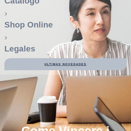
Catálogo
Shop Online
Legales
ULTIMAS NOVEDADES
Come Vincere i