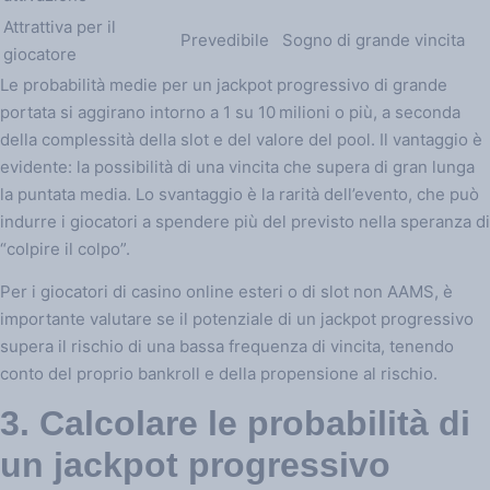
Attrattiva per il
Prevedibile
Sogno di grande vincita
giocatore
Le probabilità medie per un jackpot progressivo di grande
portata si aggirano intorno a 1 su 10 milioni o più, a seconda
della complessità della slot e del valore del pool. Il vantaggio è
evidente: la possibilità di una vincita che supera di gran lunga
la puntata media. Lo svantaggio è la rarità dell’evento, che può
indurre i giocatori a spendere più del previsto nella speranza di
“colpire il colpo”.
Per i giocatori di casino online esteri o di slot non AAMS, è
importante valutare se il potenziale di un jackpot progressivo
supera il rischio di una bassa frequenza di vincita, tenendo
conto del proprio bankroll e della propensione al rischio.
3. Calcolare le probabilità di
un jackpot progressivo