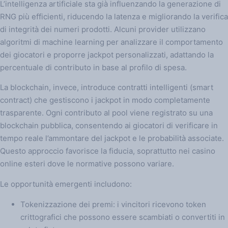
L’intelligenza artificiale sta già influenzando la generazione di
RNG più efficienti, riducendo la latenza e migliorando la verifica
di integrità dei numeri prodotti. Alcuni provider utilizzano
algoritmi di machine learning per analizzare il comportamento
dei giocatori e proporre jackpot personalizzati, adattando la
percentuale di contributo in base al profilo di spesa.
La blockchain, invece, introduce contratti intelligenti (smart
contract) che gestiscono i jackpot in modo completamente
trasparente. Ogni contributo al pool viene registrato su una
blockchain pubblica, consentendo ai giocatori di verificare in
tempo reale l’ammontare del jackpot e le probabilità associate.
Questo approccio favorisce la fiducia, soprattutto nei casino
online esteri dove le normative possono variare.
Le opportunità emergenti includono:
Tokenizzazione dei premi: i vincitori ricevono token
crittografici che possono essere scambiati o convertiti in