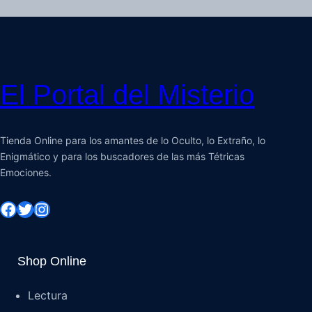
El Portal del Misterio
Tienda Online para los amantes de lo Oculto, lo Extraño, lo
Enigmático y para los buscadores de las más Tétricas
Emociones.
Shop Online
Lectura