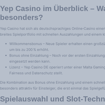
Yep Casino im Überblick – 
besonders?
Yep Casino hat sich als deutschsprachiges Online‑Casino eine
breites Spielportfolio mit schnellen Auszahlungen und einem kl
Willkommensbonus – Neue Spieler erhalten einen großzü
um bis zu 200 % erhöht.
Bonus ohne Einzahlung – Noch vor der ersten Einzahlung g
eingesetzt werden kann.
Lizenz – Yep Casino DE operiert unter einer Malta Gaming
Fairness und Datenschutz stellt.
Die Kombination aus Bonus ohne Einzahlung und einem schne
besonders attraktiv für Einsteiger, die erst einmal das Spielgef
Spielauswahl und Slot‑Techno