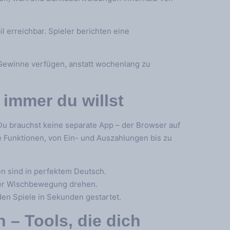
 erreichbar. Spieler berichten eine
 Gewinne verfügen, anstatt wochenlang zu
 immer du willst
 Du brauchst keine separate App – der Browser auf
e Funktionen, von Ein- und Auszahlungen bis zu
n sind in perfektem Deutsch.
 per Wischbewegung drehen.
en Spiele in Sekunden gestartet.
 – Tools, die dich