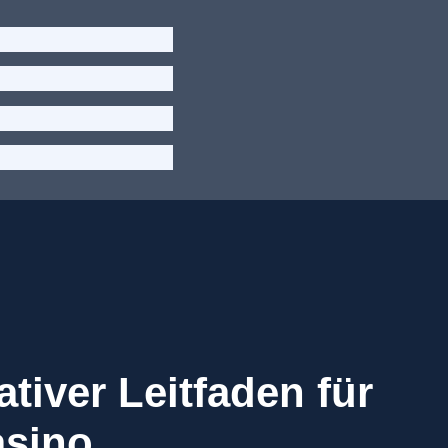
ativer Leitfaden für
asino