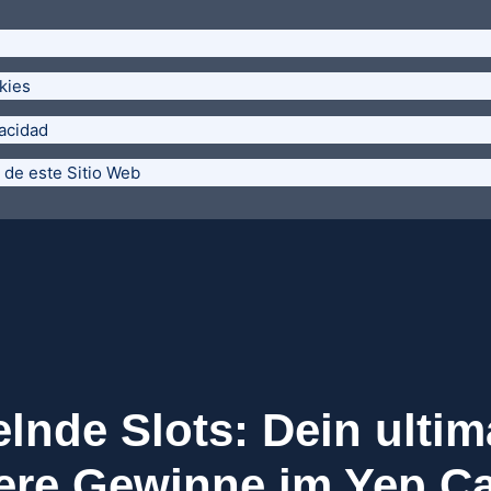
kies
vacidad
 de este Sitio Web
lnde Slots: Dein ultim
ere Gewinne im Yep C