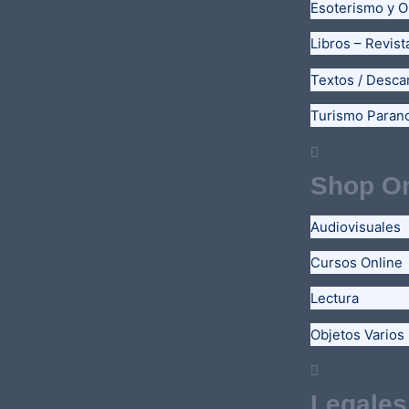
Esoterismo y O
Libros – Revist
Textos / Desca
Turismo Paran
Shop On
Audiovisuales
Cursos Online
Lectura
Objetos Varios
Legales