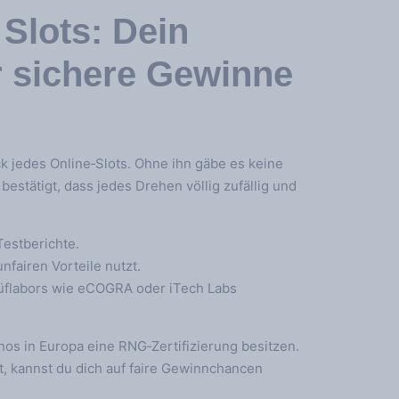
 Slots: Dein
ür sichere Gewinne
ck jedes Online‑Slots. Ohne ihn gäbe es keine
estätigt, dass jedes Drehen völlig zufällig und
Testberichte.
nfairen Vorteile nutzt.
rüflabors wie eCOGRA oder iTech Labs
inos in Europa eine RNG‑Zertifizierung besitzen.
t, kannst du dich auf faire Gewinnchancen