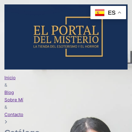
ES
Inicio
&
Blog
Sobre Mí
&
Contacto