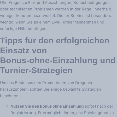
Uhr. Fragen zu Ein- und Auszahlungen, Bonusbedingungen
oder technischen Problemen werden in der Regel innerhalb
weniger Minuten beantwortet. Dieser Service ist besonders
wichtig, wenn Sie an einem Live‑Turnier teilnehmen und
sofortige Hilfe benötigen.
Tipps für den erfolgreichen
Einsatz von
Bonus‑ohne‑Einzahlung und
Turnier‑Strategien
Um das Beste aus den Promotionen von Dragonia
herauszuholen, sollten Sie einige bewährte Strategien
beachten:
Nutzen Sie den Bonus ohne Einzahlung
sofort nach der
Registrierung. Er ermöglicht Ihnen, das Spielangebot zu