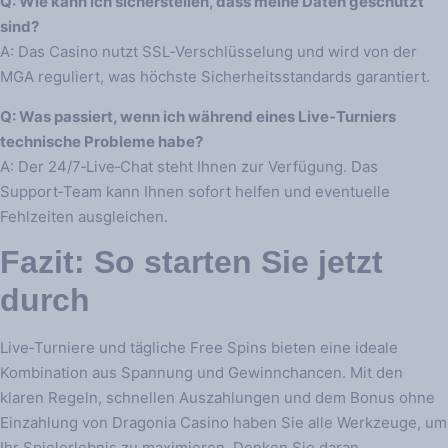
Q: Wie kann ich sicherstellen, dass meine Daten geschützt
sind?
A: Das Casino nutzt SSL‑Verschlüsselung und wird von der
MGA reguliert, was höchste Sicherheitsstandards garantiert.
Q: Was passiert, wenn ich während eines Live‑Turniers
technische Probleme habe?
A: Der 24/7‑Live‑Chat steht Ihnen zur Verfügung. Das
Support‑Team kann Ihnen sofort helfen und eventuelle
Fehlzeiten ausgleichen.
Fazit: So starten Sie jetzt
durch
Live‑Turniere und tägliche Free Spins bieten eine ideale
Kombination aus Spannung und Gewinnchancen. Mit den
klaren Regeln, schnellen Auszahlungen und dem Bonus ohne
Einzahlung von Dragonia Casino haben Sie alle Werkzeuge, um
Ihr Spielerlebnis zu maximieren. Denken Sie daran,