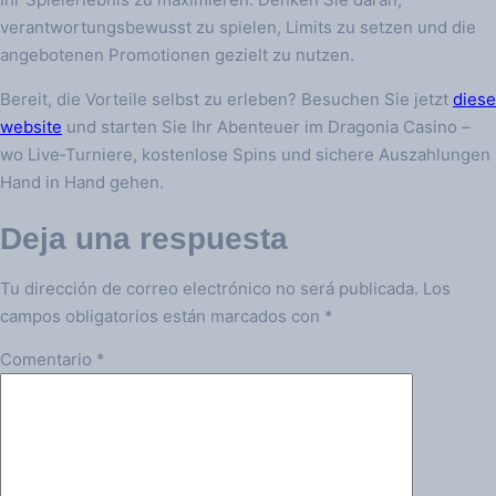
verantwortungsbewusst zu spielen, Limits zu setzen und die
angebotenen Promotionen gezielt zu nutzen.
Bereit, die Vorteile selbst zu erleben? Besuchen Sie jetzt
diese
website
und starten Sie Ihr Abenteuer im Dragonia Casino –
wo Live‑Turniere, kostenlose Spins und sichere Auszahlungen
Hand in Hand gehen.
Deja una respuesta
Tu dirección de correo electrónico no será publicada.
Los
campos obligatorios están marcados con
*
Comentario
*