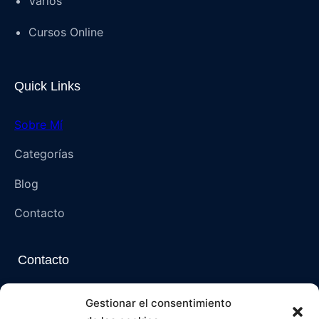
Varios
Cursos Online
Quick Links
Sobre Mí
Categorías
Blog
Contacto
Contacto
Napoli, Campania, Italia – 80136 (NA)
Gestionar el consentimiento