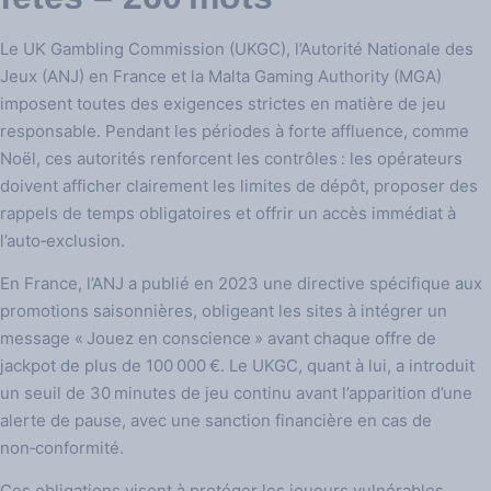
Le UK Gambling Commission (UKGC), l’Autorité Nationale des
Jeux (ANJ) en France et la Malta Gaming Authority (MGA)
imposent toutes des exigences strictes en matière de jeu
responsable. Pendant les périodes à forte affluence, comme
Noël, ces autorités renforcent les contrôles : les opérateurs
doivent afficher clairement les limites de dépôt, proposer des
rappels de temps obligatoires et offrir un accès immédiat à
l’auto‑exclusion.
En France, l’ANJ a publié en 2023 une directive spécifique aux
promotions saisonnières, obligeant les sites à intégrer un
message « Jouez en conscience » avant chaque offre de
jackpot de plus de 100 000 €. Le UKGC, quant à lui, a introduit
un seuil de 30 minutes de jeu continu avant l’apparition d’une
alerte de pause, avec une sanction financière en cas de
non‑conformité.
Ces obligations visent à protéger les joueurs vulnérables