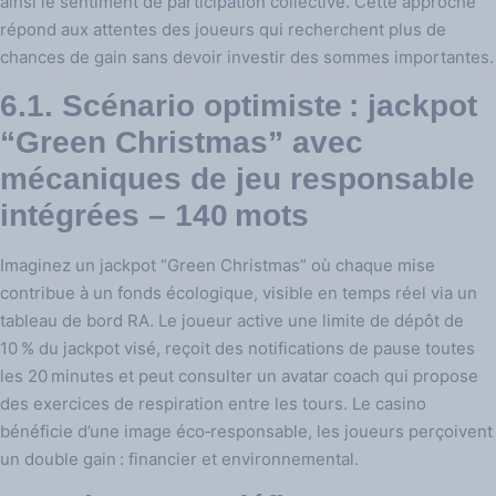
ainsi le sentiment de participation collective. Cette approche
répond aux attentes des joueurs qui recherchent plus de
chances de gain sans devoir investir des sommes importantes.
6.1. Scénario optimiste : jackpot
“Green Christmas” avec
mécaniques de jeu responsable
intégrées – 140 mots
Imaginez un jackpot “Green Christmas” où chaque mise
contribue à un fonds écologique, visible en temps réel via un
tableau de bord RA. Le joueur active une limite de dépôt de
10 % du jackpot visé, reçoit des notifications de pause toutes
les 20 minutes et peut consulter un avatar coach qui propose
des exercices de respiration entre les tours. Le casino
bénéficie d’une image éco‑responsable, les joueurs perçoivent
un double gain : financier et environnemental.