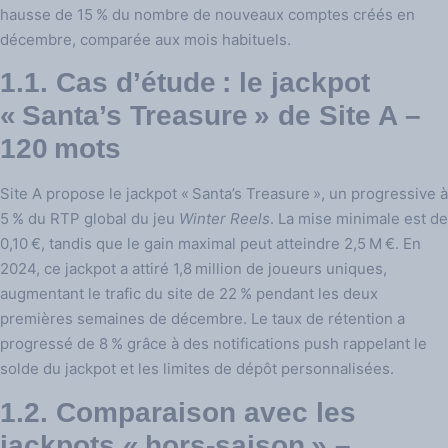
hausse de 15 % du nombre de nouveaux comptes créés en
décembre, comparée aux mois habituels.
1.1. Cas d’étude : le jackpot
« Santa’s Treasure » de Site A –
120 mots
Site A propose le jackpot « Santa’s Treasure », un progressive à
5 % du RTP global du jeu
Winter Reels
. La mise minimale est de
0,10 €, tandis que le gain maximal peut atteindre 2,5 M €. En
2024, ce jackpot a attiré 1,8 million de joueurs uniques,
augmentant le trafic du site de 22 % pendant les deux
premières semaines de décembre. Le taux de rétention a
progressé de 8 % grâce à des notifications push rappelant le
solde du jackpot et les limites de dépôt personnalisées.
1.2. Comparaison avec les
jackpots « hors‑saison » –