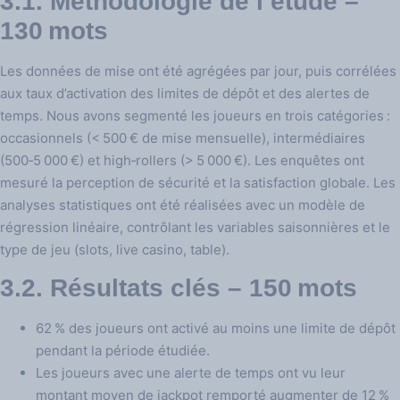
3.1. Méthodologie de l’étude –
130 mots
Les données de mise ont été agrégées par jour, puis corrélées
aux taux d’activation des limites de dépôt et des alertes de
temps. Nous avons segmenté les joueurs en trois catégories :
occasionnels (< 500 € de mise mensuelle), intermédiaires
(500‑5 000 €) et high‑rollers (> 5 000 €). Les enquêtes ont
mesuré la perception de sécurité et la satisfaction globale. Les
analyses statistiques ont été réalisées avec un modèle de
régression linéaire, contrôlant les variables saisonnières et le
type de jeu (slots, live casino, table).
3.2. Résultats clés – 150 mots
62 % des joueurs ont activé au moins une limite de dépôt
pendant la période étudiée.
Les joueurs avec une alerte de temps ont vu leur
montant moyen de jackpot remporté augmenter de 12 %