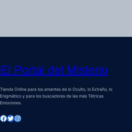
El Portal del Misterio
Tienda Online para los amantes de lo Oculto, lo Extraño, lo
Enigmático y para los buscadores de las más Tétricas
Emociones.