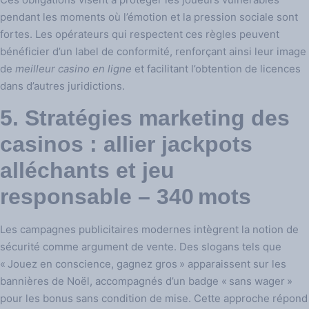
pendant les moments où l’émotion et la pression sociale sont
fortes. Les opérateurs qui respectent ces règles peuvent
bénéficier d’un label de conformité, renforçant ainsi leur image
de
meilleur casino en ligne
et facilitant l’obtention de licences
dans d’autres juridictions.
5. Stratégies marketing des
casinos : allier jackpots
alléchants et jeu
responsable – 340 mots
Les campagnes publicitaires modernes intègrent la notion de
sécurité comme argument de vente. Des slogans tels que
« Jouez en conscience, gagnez gros » apparaissent sur les
bannières de Noël, accompagnés d’un badge « sans wager »
pour les bonus sans condition de mise. Cette approche répond