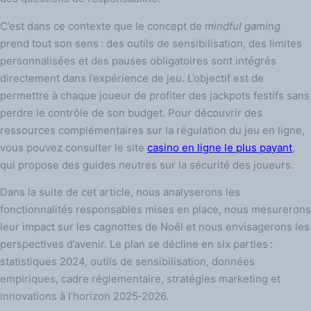
C’est dans ce contexte que le concept de
mindful gaming
prend tout son sens : des outils de sensibilisation, des limites
personnalisées et des pauses obligatoires sont intégrés
directement dans l’expérience de jeu. L’objectif est de
permettre à chaque joueur de profiter des jackpots festifs sans
perdre le contrôle de son budget. Pour découvrir des
ressources complémentaires sur la régulation du jeu en ligne,
vous pouvez consulter le site
casino en ligne le plus payant
,
qui propose des guides neutres sur la sécurité des joueurs.
Dans la suite de cet article, nous analyserons les
fonctionnalités responsables mises en place, nous mesurerons
leur impact sur les cagnottes de Noël et nous envisagerons les
perspectives d’avenir. Le plan se décline en six parties :
statistiques 2024, outils de sensibilisation, données
empiriques, cadre réglementaire, stratégies marketing et
innovations à l’horizon 2025‑2026.