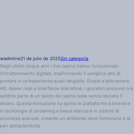
wadmiine
21 de julio de 2025
Sin categoría
Negli ultimi cinque anni i live casino hanno rivoluzionato
l’intrattenimento digitale, trasformando il semplice atto di
puntare in un’esperienza quasi tangibile. Grazie a telecamere
HD, dealer reali e interfacce interattive, i giocatori possono ora
sentirsi parte di un tavolo da casinò reale senza lasciare il
divano. Questa evoluzione ha spinto le piattaforme a investire
in tecnologie di streaming a bassa latenza e in sistemi di
sicurezza avanzati, creando un ambiente dove l’emozione è al
pari dell’autenticità.