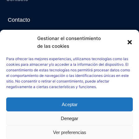
Contacto
Napoli, Campania, Italia – 80136 (NA)
Gestionar el consentimiento
de las cookies
paranormalmysteriespsi@gmail.com
Para ofrecer las mejores experiencias, utilizamos tecnologías como las
paranormal-mysteries-psi.net
cookies para almacenar y/o acceder a la información del dispositivo. El
consentimiento de estas tecnologías nos permitirá procesar datos como
el comportamiento de navegación o las identificaciones únicas en este
sitio. No consentir o retirar el consentimiento, puede afectar
negativamente a ciertas características y funciones.
–
Aviso Legal
–
Política de Cookies
–
Política de Privacidad
–
Aceptar
Logos Oficiales de este Sitio Web
–
Denegar
Powered by
Startupzy, Hostinger and Wordpress for Paranormal
Ver preferencias
Mysteries Psi – Tomás Donato Gallo 2023 – 2024.