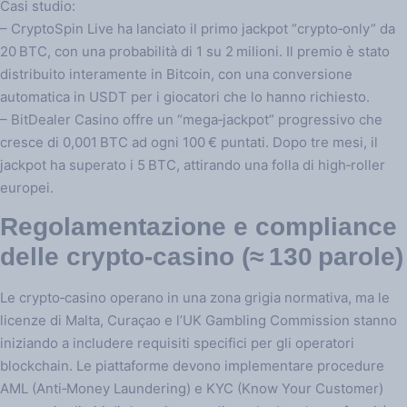
Casi studio:
– CryptoSpin Live ha lanciato il primo jackpot “crypto‑only” da
20 BTC, con una probabilità di 1 su 2 milioni. Il premio è stato
distribuito interamente in Bitcoin, con una conversione
automatica in USDT per i giocatori che lo hanno richiesto.
– BitDealer Casino offre un “mega‑jackpot” progressivo che
cresce di 0,001 BTC ad ogni 100 € puntati. Dopo tre mesi, il
jackpot ha superato i 5 BTC, attirando una folla di high‑roller
europei.
Regolamentazione e compliance
delle crypto‑casino (≈ 130 parole)
Le crypto‑casino operano in una zona grigia normativa, ma le
licenze di Malta, Curaçao e l’UK Gambling Commission stanno
iniziando a includere requisiti specifici per gli operatori
blockchain. Le piattaforme devono implementare procedure
AML (Anti‑Money Laundering) e KYC (Know Your Customer)