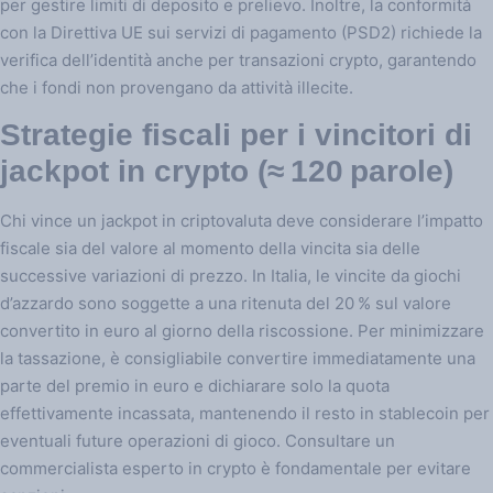
per gestire limiti di deposito e prelievo. Inoltre, la conformità
con la Direttiva UE sui servizi di pagamento (PSD2) richiede la
verifica dell’identità anche per transazioni crypto, garantendo
che i fondi non provengano da attività illecite.
Strategie fiscali per i vincitori di
jackpot in crypto (≈ 120 parole)
Chi vince un jackpot in criptovaluta deve considerare l’impatto
fiscale sia del valore al momento della vincita sia delle
successive variazioni di prezzo. In Italia, le vincite da giochi
d’azzardo sono soggette a una ritenuta del 20 % sul valore
convertito in euro al giorno della riscossione. Per minimizzare
la tassazione, è consigliabile convertire immediatamente una
parte del premio in euro e dichiarare solo la quota
effettivamente incassata, mantenendo il resto in stablecoin per
eventuali future operazioni di gioco. Consultare un
commercialista esperto in crypto è fondamentale per evitare