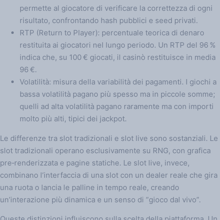
permette al giocatore di verificare la correttezza di ogni
risultato, confrontando hash pubblici e seed privati.
RTP (Return to Player): percentuale teorica di denaro
restituita ai giocatori nel lungo periodo. Un RTP del 96 %
indica che, su 100 € giocati, il casinò restituisce in media
96 €.
Volatilità: misura della variabilità dei pagamenti. I giochi a
bassa volatilità pagano più spesso ma in piccole somme;
quelli ad alta volatilità pagano raramente ma con importi
molto più alti, tipici dei jackpot.
Le differenze tra slot tradizionali e slot live sono sostanziali. Le
slot tradizionali operano esclusivamente su RNG, con grafica
pre‑renderizzata e pagine statiche. Le slot live, invece,
combinano l’interfaccia di una slot con un dealer reale che gira
una ruota o lancia le palline in tempo reale, creando
un’interazione più dinamica e un senso di “gioco dal vivo”.
Queste distinzioni influiscono sulla scelta della piattaforma. Un