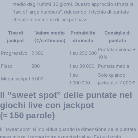
medio degli ultimi 30 giorni. Questo approccio sfrutta la
“law of large numbers”, riducendo il rischio di puntate
elevate in momenti di jackpot bassi.
Tipo di
Valore medio
Probabilità
Consiglio di
jackpot
(€/settimana)
di vincita
puntata
Puntata minima +
Progressivo
2 500
1 su 250 000
10 %
Fisso
800
1 su 30 000
Puntata media
1 su
Solo quando
Mega‑jackpot
5 000
1 000 000
jackpot > 7 000 €
Il “sweet spot” delle puntate nei
giochi live con jackpot
(≈ 150 parole)
Il “sweet spot” si individua quando la dimensione della puntata
massimizza il rapporto tra expected value (EV) e rischio