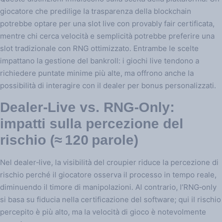
giocatore che predilige la trasparenza della blockchain
potrebbe optare per una slot live con provably fair certificata,
mentre chi cerca velocità e semplicità potrebbe preferire una
slot tradizionale con RNG ottimizzato. Entrambe le scelte
impattano la gestione del bankroll: i giochi live tendono a
richiedere puntate minime più alte, ma offrono anche la
possibilità di interagire con il dealer per bonus personalizzati.
Dealer‑Live vs. RNG‑Only:
impatti sulla percezione del
rischio (≈ 120 parole)
Nel dealer‑live, la visibilità del croupier riduce la percezione di
rischio perché il giocatore osserva il processo in tempo reale,
diminuendo il timore di manipolazioni. Al contrario, l’RNG‑only
si basa su fiducia nella certificazione del software; qui il rischio
percepito è più alto, ma la velocità di gioco è notevolmente