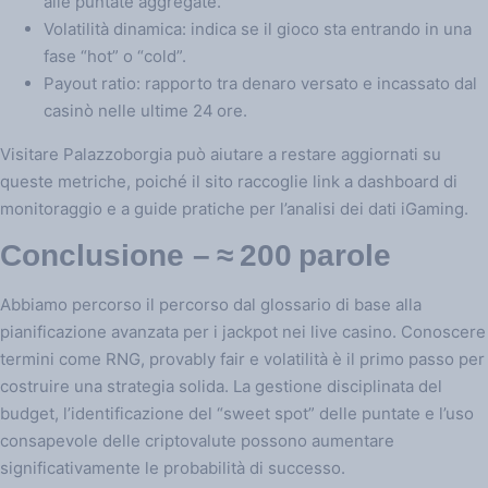
alle puntate aggregate.
Volatilità dinamica: indica se il gioco sta entrando in una
fase “hot” o “cold”.
Payout ratio: rapporto tra denaro versato e incassato dal
casinò nelle ultime 24 ore.
Visitare Palazzoborgia può aiutare a restare aggiornati su
queste metriche, poiché il sito raccoglie link a dashboard di
monitoraggio e a guide pratiche per l’analisi dei dati iGaming.
Conclusione – ≈ 200 parole
Abbiamo percorso il percorso dal glossario di base alla
pianificazione avanzata per i jackpot nei live casino. Conoscere
termini come RNG, provably fair e volatilità è il primo passo per
costruire una strategia solida. La gestione disciplinata del
budget, l’identificazione del “sweet spot” delle puntate e l’uso
consapevole delle criptovalute possono aumentare
significativamente le probabilità di successo.