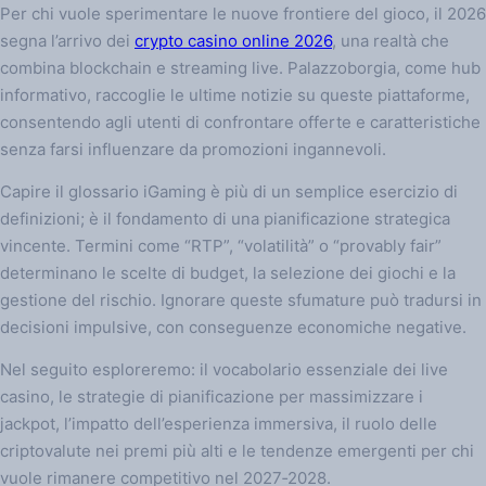
Per chi vuole sperimentare le nuove frontiere del gioco, il 2026
segna l’arrivo dei
crypto casino online 2026
, una realtà che
combina blockchain e streaming live. Palazzoborgia, come hub
informativo, raccoglie le ultime notizie su queste piattaforme,
consentendo agli utenti di confrontare offerte e caratteristiche
senza farsi influenzare da promozioni ingannevoli.
Capire il glossario iGaming è più di un semplice esercizio di
definizioni; è il fondamento di una pianificazione strategica
vincente. Termini come “RTP”, “volatilità” o “provably fair”
determinano le scelte di budget, la selezione dei giochi e la
gestione del rischio. Ignorare queste sfumature può tradursi in
decisioni impulsive, con conseguenze economiche negative.
Nel seguito esploreremo: il vocabolario essenziale dei live
casino, le strategie di pianificazione per massimizzare i
jackpot, l’impatto dell’esperienza immersiva, il ruolo delle
criptovalute nei premi più alti e le tendenze emergenti per chi
vuole rimanere competitivo nel 2027‑2028.