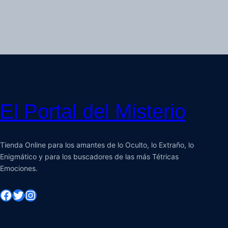
El Portal del Misterio
Tienda Online para los amantes de lo Oculto, lo Extraño, lo
Enigmático y para los buscadores de las más Tétricas
Emociones.