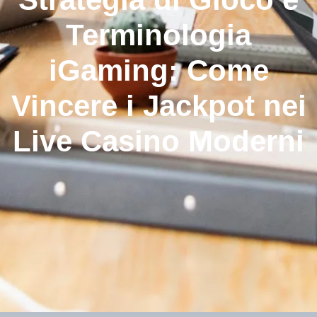
Terminologia
iGaming: Come
Vincere i Jackpot nei
Live Casino Moderni