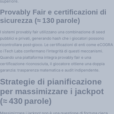
superiore.
Provably Fair e certificazioni di
sicurezza (≈ 130 parole)
I sistemi provably fair utilizzano una combinazione di seed
pubblici e privati, generando hash che i giocatori possono
ricontrollare post‑gioco. Le certificazioni di enti come eCOGRA
o iTech Labs confermano l’integrità di questi meccanismi.
Quando una piattaforma integra provably fair e una
certificazione riconosciuta, il giocatore ottiene una doppia
garanzia: trasparenza matematica e audit indipendente.
Strategie di pianificazione
per massimizzare i jackpot
(≈ 430 parole)
Massimizzare i jackpot non è una questione di fortuna cieca,