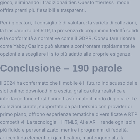
gioco, eliminando i tradizionali tier. Questo “tierless” model
offrirà premi più flessibili e trasparenti.
Per i giocatori, il consiglio è di valutare: la varietà di collezioni,
la trasparenza del RTP, la presenza di programmi fedeltà solidi
e la conformità a normative come il GDPR. Consultare risorse
come Yabby Casino può aiutare a confrontare rapidamente le
opzioni e a scegliere il sito più adatto alle proprie esigenze.
Conclusione – 190 parole
Il 2024 ha confermato che il mobile è il futuro indiscusso delle
slot online: download in crescita, grafica ultra‑realistica e
interfacce touch‑first hanno trasformato il modo di giocare. Le
collezioni curate, supportate da partnership con provider di
primo piano, offrono esperienze tematiche diversificate e RTP
competitivi. La tecnologia – HTML5, AI e AR – rende ogni spin
più fluido e personalizzato, mentre i programmi di fedeltà,
arricchiti da elementi di gamification, mantengono alta la