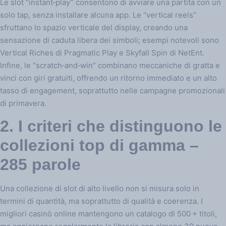
Le slot “instant‑play” consentono di avviare una partita con un
solo tap, senza installare alcuna app. Le “vertical reels”
sfruttano lo spazio verticale del display, creando una
sensazione di caduta libera dei simboli; esempi notevoli sono
Vertical Riches di Pragmatic Play e Skyfall Spin di NetEnt.
Infine, le “scratch‑and‑win” combinano meccaniche di gratta e
vinci con giri gratuiti, offrendo un ritorno immediato e un alto
tasso di engagement, soprattutto nelle campagne promozionali
di primavera.
2. I criteri che distinguono le
collezioni top di gamma –
285 parole
Una collezione di slot di alto livello non si misura solo in
termini di quantità, ma soprattutto di qualità e coerenza. I
migliori casinò online mantengono un catalogo di 500 + titoli,