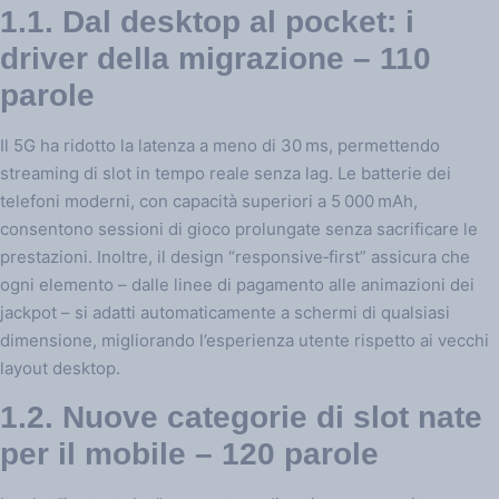
1.1. Dal desktop al pocket: i
driver della migrazione – 110
parole
Il 5G ha ridotto la latenza a meno di 30 ms, permettendo
streaming di slot in tempo reale senza lag. Le batterie dei
telefoni moderni, con capacità superiori a 5 000 mAh,
consentono sessioni di gioco prolungate senza sacrificare le
prestazioni. Inoltre, il design “responsive‑first” assicura che
ogni elemento – dalle linee di pagamento alle animazioni dei
jackpot – si adatti automaticamente a schermi di qualsiasi
dimensione, migliorando l’esperienza utente rispetto ai vecchi
layout desktop.
1.2. Nuove categorie di slot nate
per il mobile – 120 parole