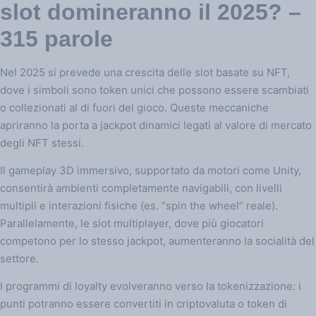
slot domineranno il 2025? –
315 parole
Nel 2025 si prevede una crescita delle slot basate su NFT,
dove i simboli sono token unici che possono essere scambiati
o collezionati al di fuori del gioco. Queste meccaniche
apriranno la porta a jackpot dinamici legati al valore di mercato
degli NFT stessi.
Il gameplay 3D immersivo, supportato da motori come Unity,
consentirà ambienti completamente navigabili, con livelli
multipli e interazioni fisiche (es. “spin the wheel” reale).
Parallelamente, le slot multiplayer, dove più giocatori
competono per lo stesso jackpot, aumenteranno la socialità del
settore.
I programmi di loyalty evolveranno verso la tokenizzazione: i
punti potranno essere convertiti in criptovaluta o token di