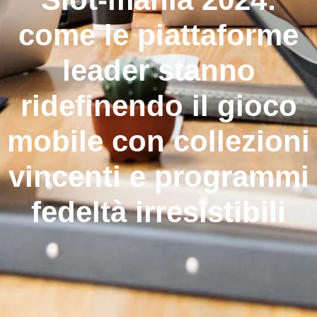
come le piattaforme
leader stanno
ridefinendo il gioco
mobile con collezioni
vincenti e programmi
fedeltà irresistibili