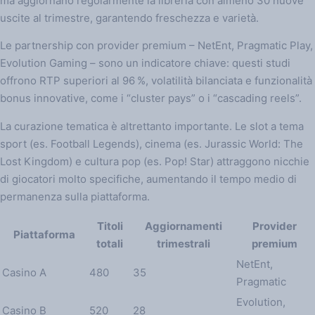
ma aggiornano regolarmente la libreria con almeno 30 nuove
uscite al trimestre, garantendo freschezza e varietà.
Le partnership con provider premium – NetEnt, Pragmatic Play,
Evolution Gaming – sono un indicatore chiave: questi studi
offrono RTP superiori al 96 %, volatilità bilanciata e funzionalità
bonus innovative, come i “cluster pays” o i “cascading reels”.
La curazione tematica è altrettanto importante. Le slot a tema
sport (es. Football Legends), cinema (es. Jurassic World: The
Lost Kingdom) e cultura pop (es. Pop! Star) attraggono nicchie
di giocatori molto specifiche, aumentando il tempo medio di
permanenza sulla piattaforma.
Titoli
Aggiornamenti
Provider
Piattaforma
totali
trimestrali
premium
NetEnt,
Casino A
480
35
Pragmatic
Evolution,
Casino B
520
28