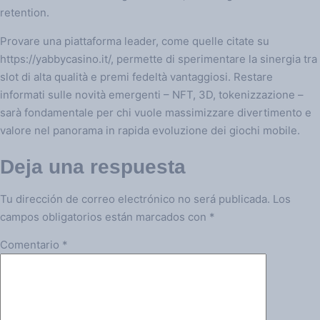
retention.
Provare una piattaforma leader, come quelle citate su
https://yabbycasino.it/, permette di sperimentare la sinergia tra
slot di alta qualità e premi fedeltà vantaggiosi. Restare
informati sulle novità emergenti – NFT, 3D, tokenizzazione –
sarà fondamentale per chi vuole massimizzare divertimento e
valore nel panorama in rapida evoluzione dei giochi mobile.
Deja una respuesta
Tu dirección de correo electrónico no será publicada.
Los
campos obligatorios están marcados con
*
Comentario
*