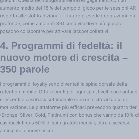
gratuiti. Questa tecnologia aumenta l’engagement, con un
aumento medio del 18 % del tempo di gioco per le sessioni AR
rispetto alle slot tradizionali. Il futuro prevede integrazioni più
profonde, come ambienti 3‑D condivisi dove più giocatori
possono collaborare per attivare jackpot collettivi.
4. Programmi di fedeltà: il
nuovo motore di crescita –
350 parole
I programmi di loyalty sono diventati la spina dorsale della
retention mobile. Offrire punti per ogni spin, livelli con vantaggi
crescenti e cashback settimanale crea un ciclo virtuoso di
motivazione. Le piattaforme più efficaci prevedono quattro tier
(Bronze, Silver, Gold, Platinum) con bonus che vanno da 10 % di
cashback fino a 50 % di spin gratuiti mensili, oltre a accesso
anticipato a nuove uscite.