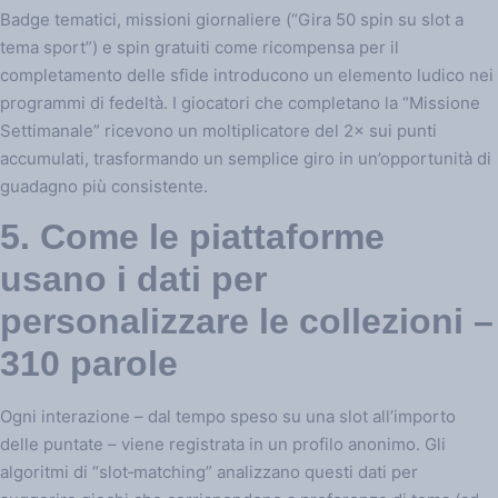
Badge tematici, missioni giornaliere (“Gira 50 spin su slot a
tema sport”) e spin gratuiti come ricompensa per il
completamento delle sfide introducono un elemento ludico nei
programmi di fedeltà. I giocatori che completano la “Missione
Settimanale” ricevono un moltiplicatore del 2× sui punti
accumulati, trasformando un semplice giro in un’opportunità di
guadagno più consistente.
5. Come le piattaforme
usano i dati per
personalizzare le collezioni –
310 parole
Ogni interazione – dal tempo speso su una slot all’importo
delle puntate – viene registrata in un profilo anonimo. Gli
algoritmi di “slot‑matching” analizzano questi dati per