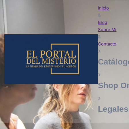
Inicio
&
Blog
Sobre Mí
&
Contacto
Catálog
Shop On
Legales