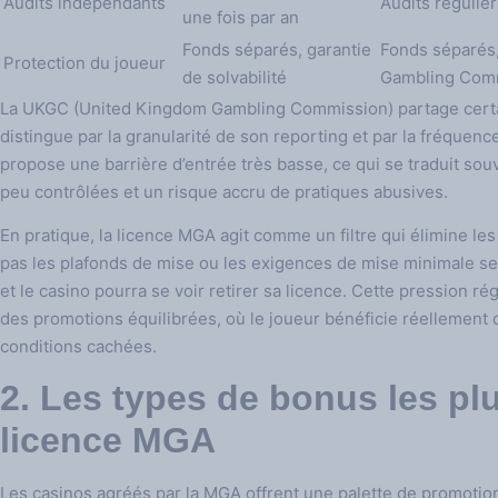
Audits indépendants
Audits réguliers
une fois par an
Fonds séparés, garantie
Fonds séparés,
Protection du joueur
de solvabilité
Gambling Com
La UKGC (United Kingdom Gambling Commission) partage certa
distingue par la granularité de son reporting et par la fréquen
propose une barrière d’entrée très basse, ce qui se traduit s
peu contrôlées et un risque accru de pratiques abusives.
En pratique, la licence MGA agit comme un filtre qui élimine le
pas les plafonds de mise ou les exigences de mise minimale ser
et le casino pourra se voir retirer sa licence. Cette pression 
des promotions équilibrées, où le joueur bénéficie réellement 
conditions cachées.
2. Les types de bonus les pl
licence MGA
Les casinos agréés par la MGA offrent une palette de promotions