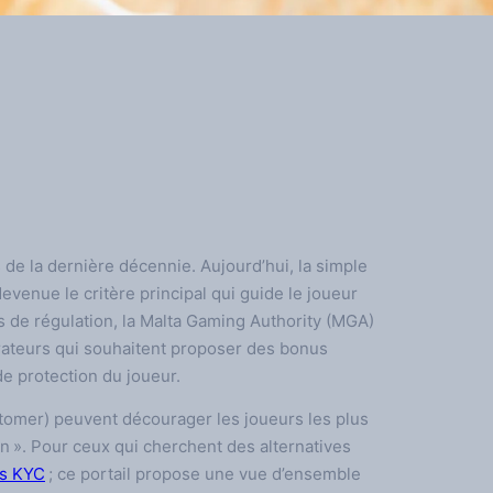
 de la dernière décennie. Aujourd’hui, la simple
devenue le critère principal qui guide le joueur
s de régulation, la Malta Gaming Authority (MGA)
ateurs qui souhaitent proposer des bonus
de protection du joueur.
omer) peuvent décourager les joueurs les plus
ion ». Pour ceux qui cherchent des alternatives
ns KYC
; ce portail propose une vue d’ensemble