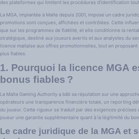
des plateformes qui limitent les procédures d’identification tou
La MGA, implantée à Malte depuis 2001, impose un cadre juridiq
promotions sont conçues, affichées et contrôlées. Cette influe
que sur les programmes de fidélité, et elle conditionne la renta
stratégique, destiné aux joueurs avertis et aux analystes du se
licence maltaise aux offres promotionnelles, tout en proposan
plus fiables.
1. Pourquoi la licence MGA 
bonus fiables ?
La Malta Gaming Authority a bâti sa réputation sur une approche 
opérateurs une transparence financière totale, un reporting dé
du joueur. Cette rigueur se traduit par des exigences précises q
joueur une garantie supplémentaire quant à la légitimité du bo
Le cadre juridique de la MGA et 