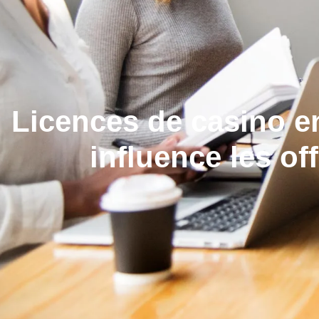
Licences de casino e
influence les o