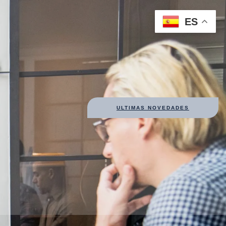
ES
ULTIMAS NOVEDADES