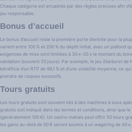
Chaque catégorie est encadrée par des règles précises afin d’é
jeu responsable.
Bonus d’accueil
Le bonus d’accueil reste la première porte d’entrée pour la plu
varient entre 100 % et 200 % du dépôt initial, avec un plafond 
exigences de mise sont limitées à 30 x–35 x le montant du bonus,
validation (souvent 30 jours). Par exemple, le jeu
Starburst
de N
bénéficie d’un RTP de 96,1 % et d’une volatilité moyenne, ce qu
prendre de risques excessifs.
Tours gratuits
Les tours gratuits sont souvent liés à des machines à sous sp
gratuits soit indiqué dans les termes et conditions, ainsi que l
(généralement 100 €). Un casino maltais peut offrir 50 tours gra
les gains au-delà de 50 € seront soumis à un wagering de 40 x.