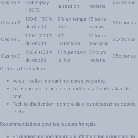
Casino A
match‑play
25x bonus
la session
roulette
(100 %)
150 € (150 %
5 % en temps
15 tours
Casino B
30x bonus
du dépôt)
réel
baccarat
100 € (200 %
8 %
10 tours
Casino C
20x bonus
du dépôt)
instantané
blackjack
250 € (100 %
12 % pendant
25 tours
Casino D
35x bonus
du dépôt)
le live
roulette
Critères d’évaluation
Valeur réelle : montant net après wagering.
Transparence : clarté des conditions affichées dans le
chat.
Facilité d’activation : nombre de clics nécessaires depuis
le chat.
Recommandations pour les joueurs français
Privilégiez les opérateurs qui affichent les exigences de