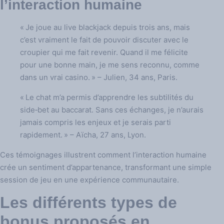
l’interaction humaine
« Je joue au live blackjack depuis trois ans, mais
c’est vraiment le fait de pouvoir discuter avec le
croupier qui me fait revenir. Quand il me félicite
pour une bonne main, je me sens reconnu, comme
dans un vrai casino. » – Julien, 34 ans, Paris.
« Le chat m’a permis d’apprendre les subtilités du
side‑bet au baccarat. Sans ces échanges, je n’aurais
jamais compris les enjeux et je serais parti
rapidement. » – Aïcha, 27 ans, Lyon.
Ces témoignages illustrent comment l’interaction humaine
crée un sentiment d’appartenance, transformant une simple
session de jeu en une expérience communautaire.
Les différents types de
bonus proposés en