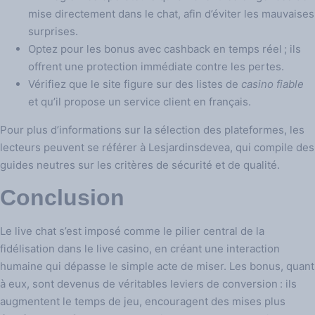
mise directement dans le chat, afin d’éviter les mauvaises
surprises.
Optez pour les bonus avec cashback en temps réel ; ils
offrent une protection immédiate contre les pertes.
Vérifiez que le site figure sur des listes de
casino fiable
et qu’il propose un service client en français.
Pour plus d’informations sur la sélection des plateformes, les
lecteurs peuvent se référer à Lesjardinsdevea, qui compile des
guides neutres sur les critères de sécurité et de qualité.
Conclusion
Le live chat s’est imposé comme le pilier central de la
fidélisation dans le live casino, en créant une interaction
humaine qui dépasse le simple acte de miser. Les bonus, quant
à eux, sont devenus de véritables leviers de conversion : ils
augmentent le temps de jeu, encouragent des mises plus