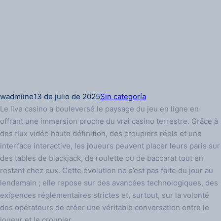
wadmiine
13 de julio de 2025
Sin categoría
Le live casino a bouleversé le paysage du jeu en ligne en
offrant une immersion proche du vrai casino terrestre. Grâce à
des flux vidéo haute définition, des croupiers réels et une
interface interactive, les joueurs peuvent placer leurs paris sur
des tables de blackjack, de roulette ou de baccarat tout en
restant chez eux. Cette évolution ne s’est pas faite du jour au
lendemain ; elle repose sur des avancées technologiques, des
exigences réglementaires strictes et, surtout, sur la volonté
des opérateurs de créer une véritable conversation entre le
joueur et le croupier.