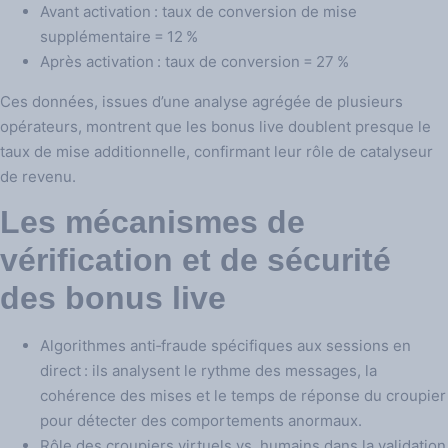
Avant activation : taux de conversion de mise
supplémentaire = 12 %
Après activation : taux de conversion = 27 %
Ces données, issues d’une analyse agrégée de plusieurs
opérateurs, montrent que les bonus live doublent presque le
taux de mise additionnelle, confirmant leur rôle de catalyseur
de revenu.
Les mécanismes de
vérification et de sécurité
des bonus live
Algorithmes anti‑fraude spécifiques aux sessions en
direct : ils analysent le rythme des messages, la
cohérence des mises et le temps de réponse du croupier
pour détecter des comportements anormaux.
Rôle des croupiers virtuels vs. humains dans la validation