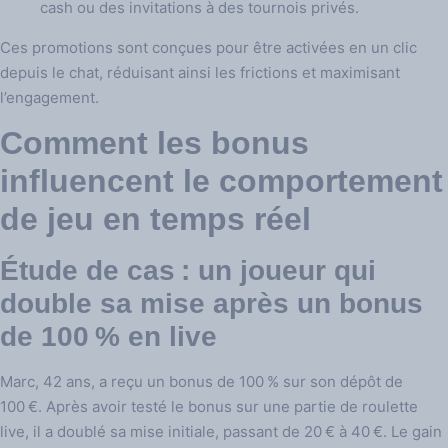
cash ou des invitations à des tournois privés.
Ces promotions sont conçues pour être activées en un clic
depuis le chat, réduisant ainsi les frictions et maximisant
l’engagement.
Comment les bonus
influencent le comportement
de jeu en temps réel
Étude de cas : un joueur qui
double sa mise après un bonus
de 100 % en live
Marc, 42 ans, a reçu un bonus de 100 % sur son dépôt de
100 €. Après avoir testé le bonus sur une partie de roulette
live, il a doublé sa mise initiale, passant de 20 € à 40 €. Le gain