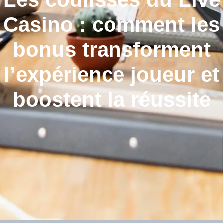
Casino : comment les
bonus transforment
l’expérience joueur et
boostent la réussite