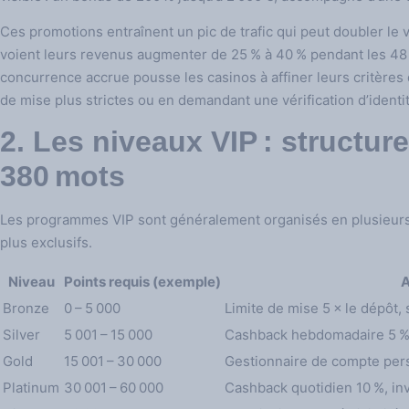
Ces promotions entraînent un pic de trafic qui peut doubler le 
voient leurs revenus augmenter de 25 % à 40 % pendant les 48 
concurrence accrue pousse les casinos à affiner leurs critères
de mise plus strictes ou en demandant une vérification d’identit
2. Les niveaux VIP : structure
380 mots
Les programmes VIP sont généralement organisés en plusieurs p
plus exclusifs.
Niveau
Points requis (exemple)
A
Bronze
0 – 5 000
Limite de mise 5 × le dépôt,
Silver
5 001 – 15 000
Cashback hebdomadaire 5 %, 
Gold
15 001 – 30 000
Gestionnaire de compte per
Platinum
30 001 – 60 000
Cashback quotidien 10 %, inv