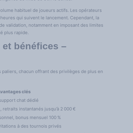
volume habituel de joueurs actifs. Les opérateurs
heures qui suivent le lancement. Cependant, la
 de validation, notamment en imposant des limites
é plus rapide.
 et bénéfices –
aliers, chacun offrant des privilèges de plus en
vantages clés
 support chat dédié
retraits instantanés jusqu’à 2 000 €
sonnel, bonus mensuel 100 %
itations à des tournois privés