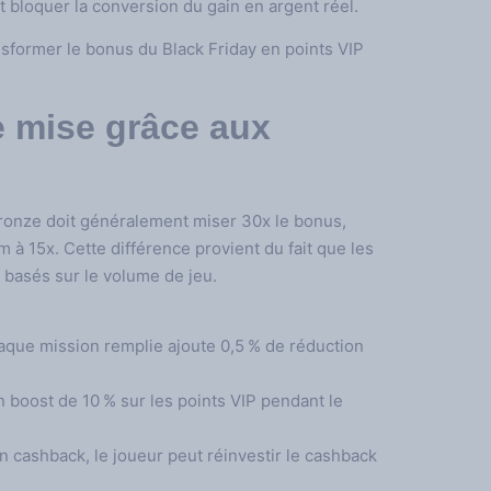
nt bloquer la conversion du gain en argent réel.
nsformer le bonus du Black Friday en points VIP
e mise grâce aux
Bronze doit généralement miser 30x le bonus,
m à 15x. Cette différence provient du fait que les
 basés sur le volume de jeu.
aque mission remplie ajoute 0,5 % de réduction
un boost de 10 % sur les points VIP pendant le
 cashback, le joueur peut réinvestir le cashback