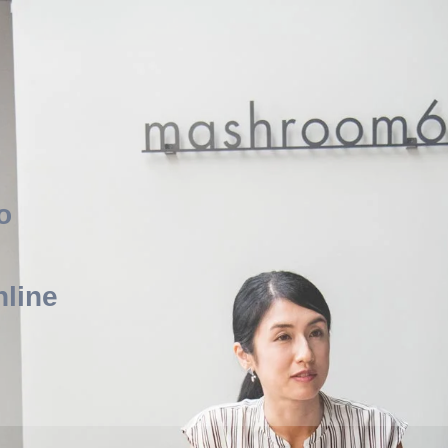
o
line