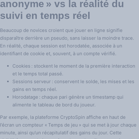
anonyme » vs la réalité du
suivi en temps réel
Beaucoup de novices croient que jouer en ligne signifie
disparaître derrière un pseudo, sans laisser la moindre trace.
En réalité, chaque session est horodatée, associée à un
identifiant de cookie et, souvent, à un compte vérifié.
Cookies : stockent le moment de la première interaction
et le temps total passé.
Sessions serveur : conservent le solde, les mises et les
gains en temps réel.
Horodatage : chaque pari génère un timestamp qui
alimente le tableau de bord du joueur.
Par exemple, la plateforme CryptoSpin affiche en haut de
l’écran un compteur « Temps de jeu » qui se met à jour chaque
minute, ainsi qu’un récapitulatif des gains du jour. Cette