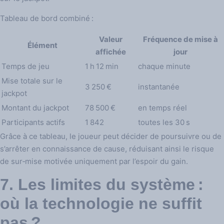
Tableau de bord combiné :
Valeur
Fréquence de mise à
Élément
affichée
jour
Temps de jeu
1 h 12 min
chaque minute
Mise totale sur le
3 250 €
instantanée
jackpot
Montant du jackpot
78 500 €
en temps réel
Participants actifs
1 842
toutes les 30 s
Grâce à ce tableau, le joueur peut décider de poursuivre ou de
s’arrêter en connaissance de cause, réduisant ainsi le risque
de sur‑mise motivée uniquement par l’espoir du gain.
7. Les limites du système :
où la technologie ne suffit
pas ?