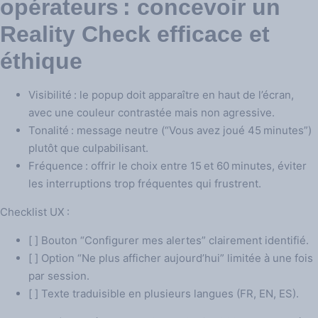
opérateurs : concevoir un
Reality Check efficace et
éthique
Visibilité : le popup doit apparaître en haut de l’écran,
avec une couleur contrastée mais non agressive.
Tonalité : message neutre (“Vous avez joué 45 minutes”)
plutôt que culpabilisant.
Fréquence : offrir le choix entre 15 et 60 minutes, éviter
les interruptions trop fréquentes qui frustrent.
Checklist UX :
[ ] Bouton “Configurer mes alertes” clairement identifié.
[ ] Option “Ne plus afficher aujourd’hui” limitée à une fois
par session.
[ ] Texte traduisible en plusieurs langues (FR, EN, ES).