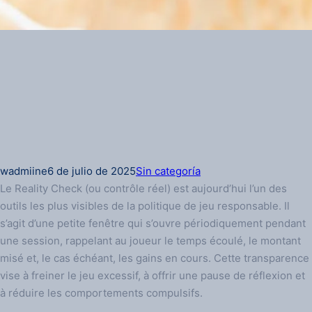
wadmiine
6 de julio de 2025
Sin categoría
Le Reality Check (ou contrôle réel) est aujourd’hui l’un des
outils les plus visibles de la politique de jeu responsable. Il
s’agit d’une petite fenêtre qui s’ouvre périodiquement pendant
une session, rappelant au joueur le temps écoulé, le montant
misé et, le cas échéant, les gains en cours. Cette transparence
vise à freiner le jeu excessif, à offrir une pause de réflexion et
à réduire les comportements compulsifs.