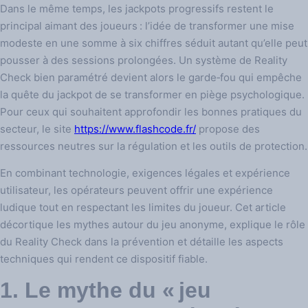
Dans le même temps, les jackpots progressifs restent le
principal aimant des joueurs : l’idée de transformer une mise
modeste en une somme à six chiffres séduit autant qu’elle peut
pousser à des sessions prolongées. Un système de Reality
Check bien paramétré devient alors le garde‑fou qui empêche
la quête du jackpot de se transformer en piège psychologique.
Pour ceux qui souhaitent approfondir les bonnes pratiques du
secteur, le site
https://www.flashcode.fr/
propose des
ressources neutres sur la régulation et les outils de protection.
En combinant technologie, exigences légales et expérience
utilisateur, les opérateurs peuvent offrir une expérience
ludique tout en respectant les limites du joueur. Cet article
décortique les mythes autour du jeu anonyme, explique le rôle
du Reality Check dans la prévention et détaille les aspects
techniques qui rendent ce dispositif fiable.
1. Le mythe du « jeu