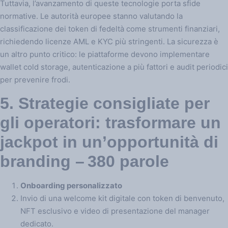
Tuttavia, l’avanzamento di queste tecnologie porta sfide
normative. Le autorità europee stanno valutando la
classificazione dei token di fedeltà come strumenti finanziari,
richiedendo licenze AML e KYC più stringenti. La sicurezza è
un altro punto critico: le piattaforme devono implementare
wallet cold storage, autenticazione a più fattori e audit periodici
per prevenire frodi.
5. Strategie consigliate per
gli operatori: trasformare un
jackpot in un’opportunità di
branding – 380 parole
Onboarding personalizzato
Invio di una welcome kit digitale con token di benvenuto,
NFT esclusivo e video di presentazione del manager
dedicato.