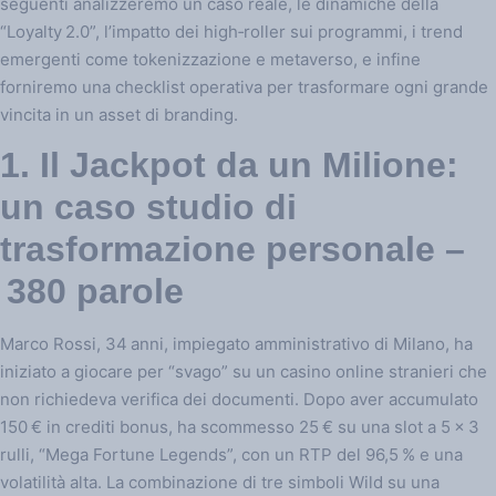
seguenti analizzeremo un caso reale, le dinamiche della
“Loyalty 2.0”, l’impatto dei high‑roller sui programmi, i trend
emergenti come tokenizzazione e metaverso, e infine
forniremo una checklist operativa per trasformare ogni grande
vincita in un asset di branding.
1. Il Jackpot da un Milione:
un caso studio di
trasformazione personale –
380 parole
Marco Rossi, 34 anni, impiegato amministrativo di Milano, ha
iniziato a giocare per “svago” su un casino online stranieri che
non richiedeva verifica dei documenti. Dopo aver accumulato
150 € in crediti bonus, ha scommesso 25 € su una slot a 5 × 3
rulli, “Mega Fortune Legends”, con un RTP del 96,5 % e una
volatilità alta. La combinazione di tre simboli Wild su una