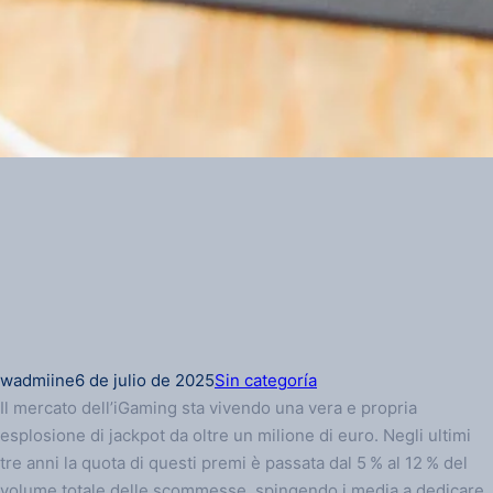
wadmiine
6 de julio de 2025
Sin categoría
Il mercato dell’iGaming sta vivendo una vera e propria
esplosione di jackpot da oltre un milione di euro. Negli ultimi
tre anni la quota di questi premi è passata dal 5 % al 12 % del
volume totale delle scommesse, spingendo i media a dedicare