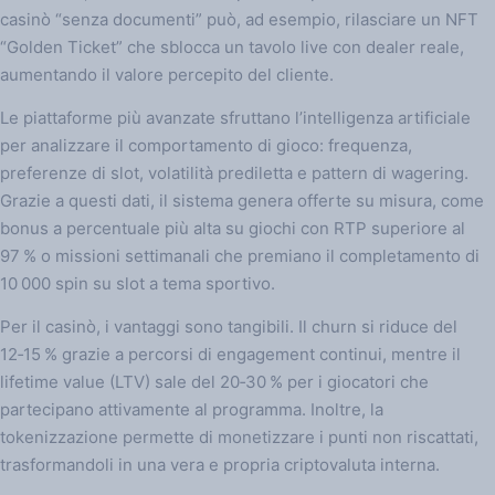
casinò “senza documenti” può, ad esempio, rilasciare un NFT
“Golden Ticket” che sblocca un tavolo live con dealer reale,
aumentando il valore percepito del cliente.
Le piattaforme più avanzate sfruttano l’intelligenza artificiale
per analizzare il comportamento di gioco: frequenza,
preferenze di slot, volatilità prediletta e pattern di wagering.
Grazie a questi dati, il sistema genera offerte su misura, come
bonus a percentuale più alta su giochi con RTP superiore al
97 % o missioni settimanali che premiano il completamento di
10 000 spin su slot a tema sportivo.
Per il casinò, i vantaggi sono tangibili. Il churn si riduce del
12‑15 % grazie a percorsi di engagement continui, mentre il
lifetime value (LTV) sale del 20‑30 % per i giocatori che
partecipano attivamente al programma. Inoltre, la
tokenizzazione permette di monetizzare i punti non riscattati,
trasformandoli in una vera e propria criptovaluta interna.