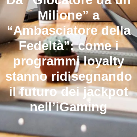
Milione” a
“Ambasciatore della
Fedeltà”: come i
programmi loyalty
stanno ridisegnando
il futuro dei jackpot
nell’iGaming