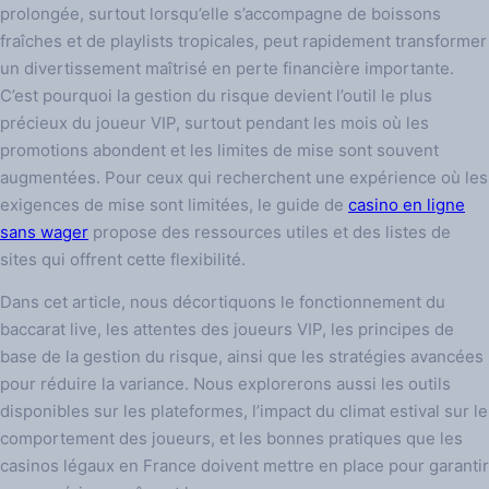
prolongée, surtout lorsqu’elle s’accompagne de boissons
fraîches et de playlists tropicales, peut rapidement transformer
un divertissement maîtrisé en perte financière importante.
C’est pourquoi la gestion du risque devient l’outil le plus
précieux du joueur VIP, surtout pendant les mois où les
promotions abondent et les limites de mise sont souvent
augmentées. Pour ceux qui recherchent une expérience où les
exigences de mise sont limitées, le guide de
casino en ligne
sans wager
propose des ressources utiles et des listes de
sites qui offrent cette flexibilité.
Dans cet article, nous décortiquons le fonctionnement du
baccarat live, les attentes des joueurs VIP, les principes de
base de la gestion du risque, ainsi que les stratégies avancées
pour réduire la variance. Nous explorerons aussi les outils
disponibles sur les plateformes, l’impact du climat estival sur le
comportement des joueurs, et les bonnes pratiques que les
casinos légaux en France doivent mettre en place pour garantir