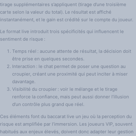
tirage supplémentaires s’appliquent (tirage d’une troisième
carte selon la valeur du total). Le résultat est affiché
instantanément, et le gain est crédité sur le compte du joueur.
Le format live introduit trois spécificités qui influencent le
sentiment de risque :
Temps réel : aucune attente de résultat, la décision doit
être prise en quelques secondes.
Interaction : le chat permet de poser une question au
croupier, créant une proximité qui peut inciter à miser
davantage.
Visibilité du croupier : voir le mélange et le tirage
renforce la confiance, mais peut aussi donner l’illusion
d’un contrôle plus grand que réel.
Ces éléments font du baccarat live un jeu où la perception du
risque est amplifiée par l’immersion. Les joueurs VIP, souvent
habitués aux enjeux élevés, doivent donc adapter leur gestion