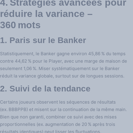
4. Stratégies avancées pour
réduire la variance –
360 mots
1. Paris sur le Banker
Statistiquement, le Banker gagne environ 45,86 % du temps
contre 44,62 % pour le Player, avec une marge de maison de
seulement 1,06 %. Miser systématiquement sur le Banker
réduit la variance globale, surtout sur de longues sessions.
2. Suivi de la tendance
Certains joueurs observent les séquences de résultats
(ex. BBBPPB) et misent sur la continuation de la même main.
Bien que non garanti, combiner ce suivi avec des mises
proportionnelles (ex. augmentation de 20 % après trois
résultats identiques) peut lisser les fluctuations.