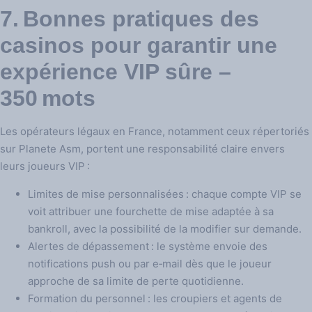
7. Bonnes pratiques des
casinos pour garantir une
expérience VIP sûre –
350 mots
Les opérateurs légaux en France, notamment ceux répertoriés
sur Planete Asm, portent une responsabilité claire envers
leurs joueurs VIP :
Limites de mise personnalisées : chaque compte VIP se
voit attribuer une fourchette de mise adaptée à sa
bankroll, avec la possibilité de la modifier sur demande.
Alertes de dépassement : le système envoie des
notifications push ou par e‑mail dès que le joueur
approche de sa limite de perte quotidienne.
Formation du personnel : les croupiers et agents de