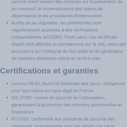
service client suivent des modules sur la prévention du
jeu excessif, la reconnaissance des signes de
dépendance et les procédures d’intervention.
Audits de jeu équitable : les plateformes sont
régulièrement soumises à des vérifications
indépendantes (eCOGRA, iTech Labs). Les certificats
d’audit sont affichés en permanence sur le site, rassurant
les joueurs sur l’intégrité du flux vidéo et du générateur
de nombres aléatoires utilisé en arrière‑plan.
Certifications et garanties
Licence ARJEL (Autorité Nationale des Jeux) : obligatoire
pour tout casino en ligne légal en France.
ISO 27001 : norme de sécurité de l’information,
garantissant la protection des données personnelles et
financières.
PCI DSS : conformité aux standards de sécurité des
paiements, indispensable pour les dépôts par carte