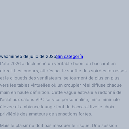
wadmiine
5 de julio de 2025
Sin categoría
L’été 2026 a déclenché un véritable boom du baccarat en
direct. Les joueurs, attirés par le souffle des soirées terrasses
et le cliquetis des ventilateurs, se tournent de plus en plus
vers les tables virtuelles où un croupier réel diffuse chaque
main en haute définition. Cette vague estivale a redonné de
l’éclat aux salons VIP : service personnalisé, mise minimale
élevée et ambiance lounge font du baccarat live le choix
privilégié des amateurs de sensations fortes.
Mais le plaisir ne doit pas masquer le risque. Une session