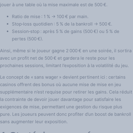
jouer à une table où la mise maximale est de 500 €.
Ratio de mise : 1 % → 100 € par main.
Stop‑loss quotidien : 5 % de la bankroll → 500 €.
Session‑stop : après 5 % de gains (500 €) ou 5 % de
pertes (500 €).
Ainsi, même si le joueur gagne 2 000 € en une soirée, il sortira
avec un profit net de 500 € et gardera le reste pour les
prochaines sessions, limitant l’exposition à la volatilité du jeu.
Le concept de « sans wager » devient pertinent ici : certains
casinos offrent des bonus où aucune mise de mise en jeu
supplémentaire n’est requise pour retirer les gains. Cela réduit
la contrainte de devoir jouer davantage pour satisfaire les
exigences de mise, permettant une gestion du risque plus
pure. Les joueurs peuvent donc profiter d’un boost de bankroll
sans augmenter leur exposition.