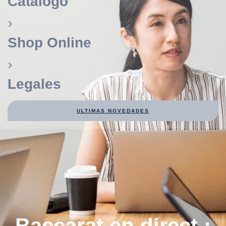
Catálogo
Shop Online
Legales
ULTIMAS NOVEDADES
Baccarat en direct :