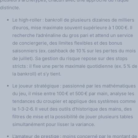
distincte.
Le high‑roller : bankroll de plusieurs dizaines de milliers
d’euros, mise maximale souvent supérieure à 1 000 €. Il
recherche l’adrénaline du gros pari et attend un service
de conciergerie, des limites flexibles et des bonus
saisonniers (ex. cashback de 10 % sur les pertes du mois
de juillet). Sa gestion du risque repose sur des stops
stricts : il fixe une perte maximale quotidienne (ex. 5 % de
la bankroll) et s’y tient.
Le joueur stratégique : passionné par les mathématiques
du jeu, il mise entre 100 € et 500 € par main, analyse les
tendances du croupier et applique des systèmes comme
le 1‑3‑2‑6. Il veut des outils d’historique des mains, des
filtres de mise et la possibilité de jouer plusieurs tables
simultanément pour lisser la variance.
L’amateur de prestige : moins concerné par le montant de