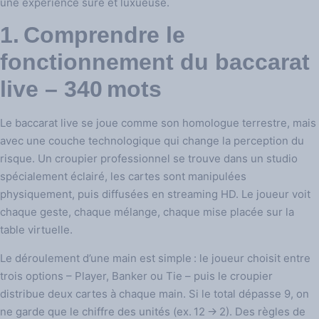
une expérience sûre et luxueuse.
1. Comprendre le
fonctionnement du baccarat
live – 340 mots
Le baccarat live se joue comme son homologue terrestre, mais
avec une couche technologique qui change la perception du
risque. Un croupier professionnel se trouve dans un studio
spécialement éclairé, les cartes sont manipulées
physiquement, puis diffusées en streaming HD. Le joueur voit
chaque geste, chaque mélange, chaque mise placée sur la
table virtuelle.
Le déroulement d’une main est simple : le joueur choisit entre
trois options – Player, Banker ou Tie – puis le croupier
distribue deux cartes à chaque main. Si le total dépasse 9, on
ne garde que le chiffre des unités (ex. 12 → 2). Des règles de