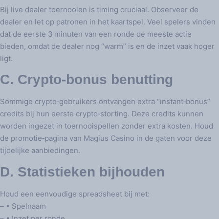
Bij live dealer toernooien is timing cruciaal. Observeer de
dealer en let op patronen in het kaartspel. Veel spelers vinden
dat de eerste 3 minuten van een ronde de meeste actie
bieden, omdat de dealer nog “warm” is en de inzet vaak hoger
ligt.
C. Crypto‑bonus benutting
Sommige crypto‑gebruikers ontvangen extra “instant‑bonus”
credits bij hun eerste crypto‑storting. Deze credits kunnen
worden ingezet in toernooispellen zonder extra kosten. Houd
de promotie‑pagina van Magius Casino in de gaten voor deze
tijdelijke aanbiedingen.
D. Statistieken bijhouden
Houd een eenvoudige spreadsheet bij met:
– • Spelnaam
– • Inzet per ronde