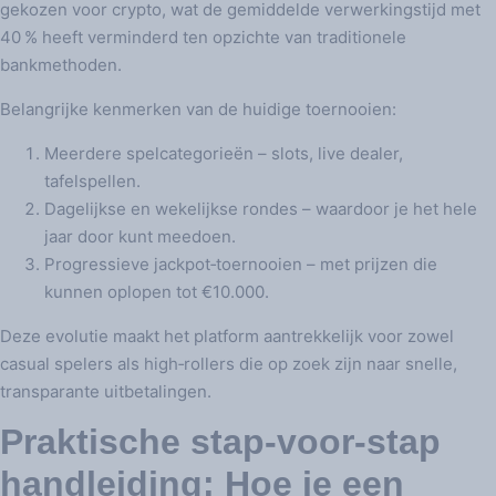
gekozen voor crypto, wat de gemiddelde verwerkingstijd met
40 % heeft verminderd ten opzichte van traditionele
bankmethoden.
Belangrijke kenmerken van de huidige toernooien:
Meerdere spelcategorieën – slots, live dealer,
tafelspellen.
Dagelijkse en wekelijkse rondes – waardoor je het hele
jaar door kunt meedoen.
Progressieve jackpot‑toernooien – met prijzen die
kunnen oplopen tot €10.000.
Deze evolutie maakt het platform aantrekkelijk voor zowel
casual spelers als high‑rollers die op zoek zijn naar snelle,
transparante uitbetalingen.
Praktische stap‑voor‑stap
handleiding: Hoe je een