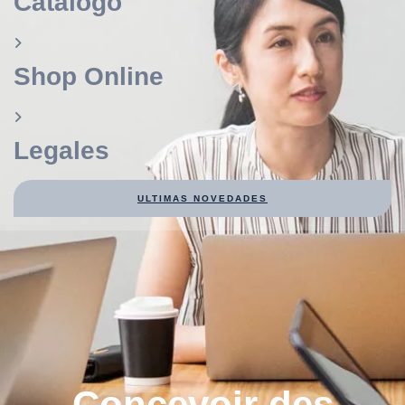
Catálogo
Shop Online
Legales
ULTIMAS NOVEDADES
Concevoir des