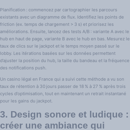
Planification : commencez par cartographier les parcours
existants avec un diagramme de flux. Identifiez les points de
friction (ex. temps de chargement > 3 s) et priorisez les
améliorations. Ensuite, lancez des tests A/B : variante A avec le
hub en haut de page, variante B avec le hub en bas. Mesurez le
taux de clics sur le jackpot et le temps moyen passé sur le
lobby. Les itérations basées sur les données permettent
d’ajuster la position du hub, la taille du bandeau et la fréquence
des notifications push.
Un casino légal en France qui a suivi cette méthode a vu son
taux de rétention à 30 jours passer de 18 % à 27 % après trois
cycles d’optimisation, tout en maintenant un retrait instantané
pour les gains du jackpot.
3. Design sonore et ludique :
créer une ambiance qui