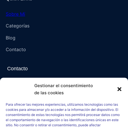
Sobre Mí
Categorías
Blog
Contacto
Contacto
Napoli, Campania, Italia – 80136 (NA)
Gestionar el consentimiento
de las cookies
paranormalmysteriespsi@gmail.com
Para ofrecer las mejores experiencias, utilizamos tecnologías como las
paranormal-mysteries-psi.net
cookies para almacenar y/o acceder a la información del dispositivo. El
consentimiento de estas tecnologías nos permitirá procesar datos como
el comportamiento de navegación o las identificaciones únicas en este
sitio. No consentir o retirar el consentimiento, puede afectar