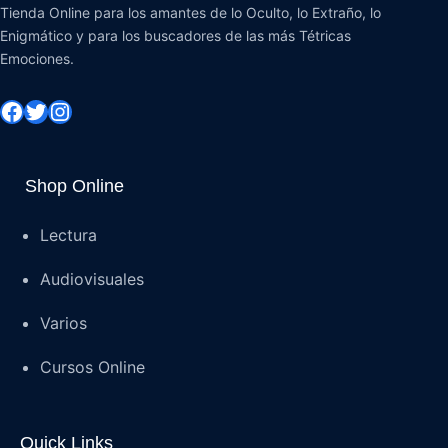
Tienda Online para los amantes de lo Oculto, lo Extraño, lo
Enigmático y para los buscadores de las más Tétricas
Emociones.
Shop Online
Lectura
Audiovisuales
Varios
Cursos Online
Quick Links