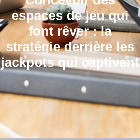
espaces de jeu qui
font rêver : la
stratégie derrière les
jackpots qui captivent