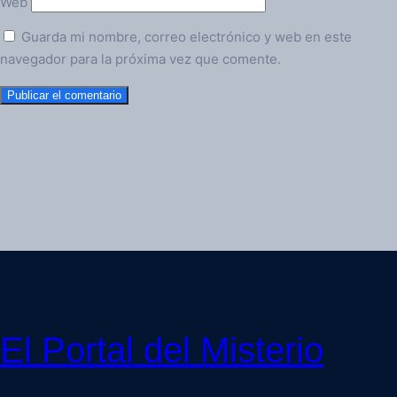
Web
Guarda mi nombre, correo electrónico y web en este
navegador para la próxima vez que comente.
El Portal del Misterio