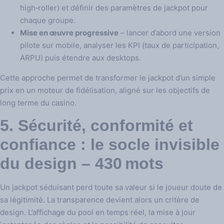
high‑roller) et définir des paramètres de jackpot pour
chaque groupe.
Mise en œuvre progressive
– lancer d’abord une version
pilote sur mobile, analyser les KPI (taux de participation,
ARPU) puis étendre aux desktops.
Cette approche permet de transformer le jackpot d’un simple
prix en un moteur de fidélisation, aligné sur les objectifs de
long terme du casino.
5. Sécurité, conformité et
confiance : le socle invisible
du design – 430 mots
Un jackpot séduisant perd toute sa valeur si le joueur doute de
sa légitimité. La transparence devient alors un critère de
design. L’affichage du pool en temps réel, la mise à jour