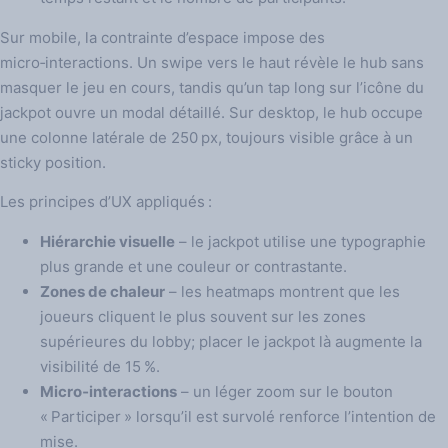
Sur mobile, la contrainte d’espace impose des
micro‑interactions. Un swipe vers le haut révèle le hub sans
masquer le jeu en cours, tandis qu’un tap long sur l’icône du
jackpot ouvre un modal détaillé. Sur desktop, le hub occupe
une colonne latérale de 250 px, toujours visible grâce à un
sticky position.
Les principes d’UX appliqués :
Hiérarchie visuelle
– le jackpot utilise une typographie
plus grande et une couleur or contrastante.
Zones de chaleur
– les heatmaps montrent que les
joueurs cliquent le plus souvent sur les zones
supérieures du lobby; placer le jackpot là augmente la
visibilité de 15 %.
Micro‑interactions
– un léger zoom sur le bouton
« Participer » lorsqu’il est survolé renforce l’intention de
mise.