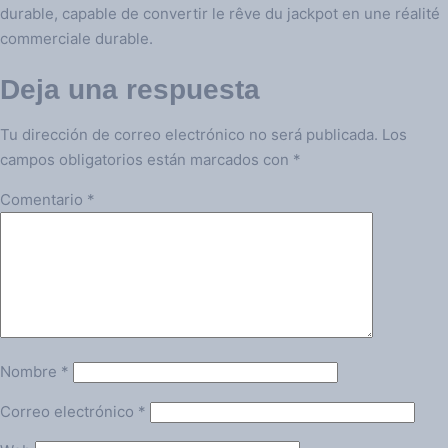
durable, capable de convertir le rêve du jackpot en une réalité
commerciale durable.
Deja una respuesta
Tu dirección de correo electrónico no será publicada.
Los
campos obligatorios están marcados con
*
Comentario
*
Nombre
*
Correo electrónico
*