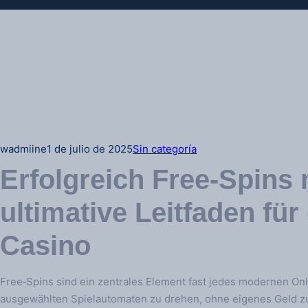
wadmiine
1 de julio de 2025
Sin categoría
Erfolgreich Free‑Spins 
ultimative Leitfaden für
Casino
Free‑Spins sind ein zentrales Element fast jedes modernen Onl
ausgewählten Spielautomaten zu drehen, ohne eigenes Geld zu