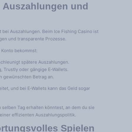
le Auszahlungen und
t bei Auszahlungen. Beim Ice Fishing Casino ist
ngen und transparente Prozesse.
in Konto bekommst:
eschleunigt spätere Auszahlungen.
Trustly oder gängige E‑Wallets.
en gewünschten Betrag an.
tet, und bei E‑Wallets kann das Geld sogar
selben Tag erhalten könntest, an dem du sie
einer effizienten Auszahlungspolitik.
rtungsvolles Spielen