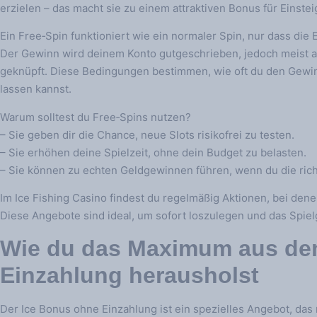
erzielen – das macht sie zu einem attraktiven Bonus für Einste
Ein Free‑Spin funktioniert wie ein normaler Spin, nur dass d
Der Gewinn wird deinem Konto gutgeschrieben, jedoch meist
geknüpft. Diese Bedingungen bestimmen, wie oft du den Gewin
lassen kannst.
Warum solltest du Free‑Spins nutzen?
– Sie geben dir die Chance, neue Slots risikofrei zu testen.
– Sie erhöhen deine Spielzeit, ohne dein Budget zu belasten.
– Sie können zu echten Geldgewinnen führen, wenn du die rich
Im Ice Fishing Casino findest du regelmäßig Aktionen, bei den
Diese Angebote sind ideal, um sofort loszulegen und das Spiel
Wie du das Maximum aus de
Einzahlung herausholst
Der Ice Bonus ohne Einzahlung ist ein spezielles Angebot, das