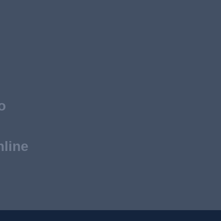
o
line