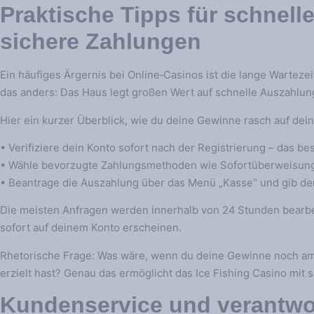
Praktische Tipps für schnel
sichere Zahlungen
Ein häufiges Ärgernis bei Online‑Casinos ist die lange Wartezei
das anders: Das Haus legt großen Wert auf schnelle Auszahlu
Hier ein kurzer Überblick, wie du deine Gewinne rasch auf de
• Verifiziere dein Konto sofort nach der Registrierung – das b
• Wähle bevorzugte Zahlungsmethoden wie Sofortüberweisung, 
• Beantrage die Auszahlung über das Menü „Kasse“ und gib d
Die meisten Anfragen werden innerhalb von 24 Stunden bearbei
sofort auf deinem Konto erscheinen.
Rhetorische Frage: Was wäre, wenn du deine Gewinne noch am 
erzielt hast? Genau das ermöglicht das Ice Fishing Casino mit s
Kundenservice und verantwo