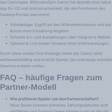
das Casinospiel. BillionaireSpin Casino hat deshalb eine native
App für iOS und Android entwickelt, die alle Funktionen des
Desktop‑Portals übernimmt:
Vollständiger Zugriff auf den Willkommensbonus und das
Bonus‑ohne‑Einzahlung‑Angebot.
Schnelle Ein‑ und Auszahlungen über integrierte Wallets.
Optimierte Live‑Dealer‑Streams ohne Unterbrechungen.
Durch diese mobile First‑Strategie bleibt das Casino stets
wettbewerbsfähig und erreicht Spieler, die unterwegs schnelle
Gewinne erzielen wollen.
FAQ – häufige Fragen zum
Partner‑Modell
Wie profitieren Spieler von den Partnerschaften?
Neue Spiele kommen schneller, Zahlungsoptionen sind
vielfältiger und Support‑Teams können rund um die Uhr