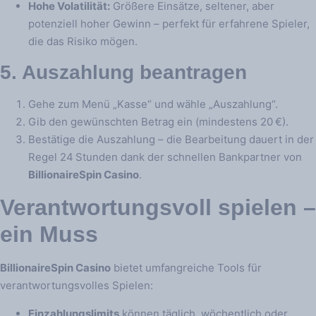
Hohe Volatilität:
Größere Einsätze, seltener, aber
potenziell hoher Gewinn – perfekt für erfahrene Spieler,
die das Risiko mögen.
5. Auszahlung beantragen
Gehe zum Menü „Kasse“ und wähle „Auszahlung“.
Gib den gewünschten Betrag ein (mindestens 20 €).
Bestätige die Auszahlung – die Bearbeitung dauert in der
Regel 24 Stunden dank der schnellen Bankpartner von
BillionaireSpin Casino
.
Verantwortungsvoll spielen –
ein Muss
BillionaireSpin Casino
bietet umfangreiche Tools für
verantwortungsvolles Spielen:
Einzahlungslimits
können täglich, wöchentlich oder