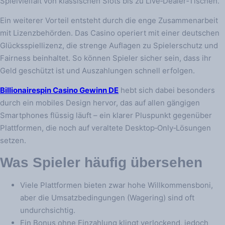
Spielvielfalt von klassischen Slots bis zu Live‑Dealer‑Tischen.
Ein weiterer Vorteil entsteht durch die enge Zusammenarbeit
mit Lizenzbehörden. Das Casino operiert mit einer deutschen
Glücksspiellizenz, die strenge Auflagen zu Spielerschutz und
Fairness beinhaltet. So können Spieler sicher sein, dass ihr
Geld geschützt ist und Auszahlungen schnell erfolgen.
Billionairespin Casino Gewinn DE
hebt sich dabei besonders
durch ein mobiles Design hervor, das auf allen gängigen
Smartphones flüssig läuft – ein klarer Pluspunkt gegenüber
Plattformen, die noch auf veraltete Desktop‑Only‑Lösungen
setzen.
Was Spieler häufig übersehen
Viele Plattformen bieten zwar hohe Willkommensboni,
aber die Umsatzbedingungen (Wagering) sind oft
undurchsichtig.
Ein Bonus ohne Einzahlung klingt verlockend, jedoch