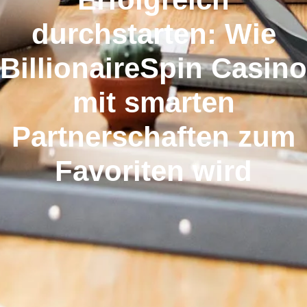
durchstarten: Wie
BillionaireSpin Casino
mit smarten
Partnerschaften zum
Favoriten wird