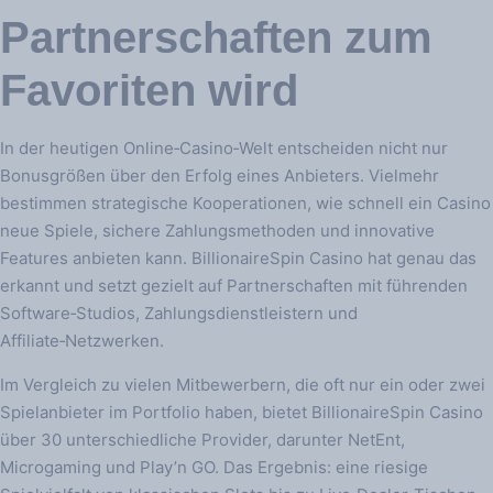
Partnerschaften zum
Favoriten wird
In der heutigen Online‑Casino‑Welt entscheiden nicht nur
Bonusgrößen über den Erfolg eines Anbieters. Vielmehr
bestimmen strategische Kooperationen, wie schnell ein Casino
neue Spiele, sichere Zahlungsmethoden und innovative
Features anbieten kann. BillionaireSpin Casino hat genau das
erkannt und setzt gezielt auf Partnerschaften mit führenden
Software‑Studios, Zahlungsdienstleistern und
Affiliate‑Netzwerken.
Im Vergleich zu vielen Mitbewerbern, die oft nur ein oder zwei
Spielanbieter im Portfolio haben, bietet BillionaireSpin Casino
über 30 unterschiedliche Provider, darunter NetEnt,
Microgaming und Play’n GO. Das Ergebnis: eine riesige