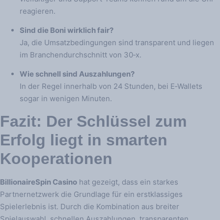
reagieren.
Sind die Boni wirklich fair?
Ja, die Umsatzbedingungen sind transparent und liegen
im Branchendurchschnitt von 30‑x.
Wie schnell sind Auszahlungen?
In der Regel innerhalb von 24 Stunden, bei E‑Wallets
sogar in wenigen Minuten.
Fazit: Der Schlüssel zum
Erfolg liegt in smarten
Kooperationen
BillionaireSpin Casino
hat gezeigt, dass ein starkes
Partnernetzwerk die Grundlage für ein erstklassiges
Spielerlebnis ist. Durch die Kombination aus breiter
Spielauswahl, schnellen Auszahlungen, transparenten