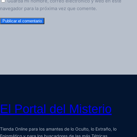
Guarda mi nombre, correo electrónico y web en este
navegador para la próxima vez que comente.
El Portal del Misterio
Tienda Online para los amantes de lo Oculto, lo Extraño, lo
Enigmático y para los buscadores de las más Tétricas