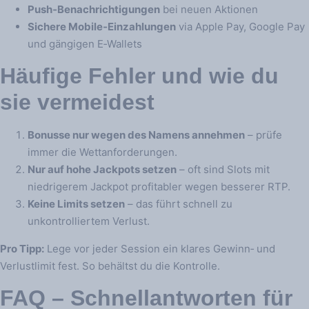
Push‑Benachrichtigungen
bei neuen Aktionen
Sichere Mobile‑Einzahlungen
via Apple Pay, Google Pay
und gängigen E‑Wallets
Häufige Fehler und wie du
sie vermeidest
Bonusse nur wegen des Namens annehmen
– prüfe
immer die Wettanforderungen.
Nur auf hohe Jackpots setzen
– oft sind Slots mit
niedrigerem Jackpot profitabler wegen besserer RTP.
Keine Limits setzen
– das führt schnell zu
unkontrolliertem Verlust.
Pro Tipp:
Lege vor jeder Session ein klares Gewinn‑ und
Verlustlimit fest. So behältst du die Kontrolle.
FAQ – Schnellantworten für