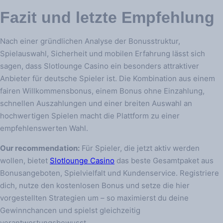
Fazit und letzte Empfehlung
Nach einer gründlichen Analyse der Bonusstruktur,
Spielauswahl, Sicherheit und mobilen Erfahrung lässt sich
sagen, dass Slotlounge Casino ein besonders attraktiver
Anbieter für deutsche Spieler ist. Die Kombination aus einem
fairen Willkommensbonus, einem Bonus ohne Einzahlung,
schnellen Auszahlungen und einer breiten Auswahl an
hochwertigen Spielen macht die Plattform zu einer
empfehlenswerten Wahl.
Our recommendation:
Für Spieler, die jetzt aktiv werden
wollen, bietet
Slotlounge Casino
das beste Gesamtpaket aus
Bonusangeboten, Spielvielfalt und Kundenservice. Registriere
dich, nutze den kostenlosen Bonus und setze die hier
vorgestellten Strategien um – so maximierst du deine
Gewinnchancen und spielst gleichzeitig
verantwortungsbewusst.