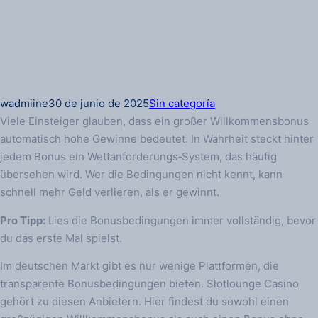
wadmiine
30 de junio de 2025
Sin categoría
Viele Einsteiger glauben, dass ein großer Willkommensbonus
automatisch hohe Gewinne bedeutet. In Wahrheit steckt hinter
jedem Bonus ein Wettanforderungs‑System, das häufig
übersehen wird. Wer die Bedingungen nicht kennt, kann
schnell mehr Geld verlieren, als er gewinnt.
Pro Tipp:
Lies die Bonusbedingungen immer vollständig, bevor
du das erste Mal spielst.
Im deutschen Markt gibt es nur wenige Plattformen, die
transparente Bonusbedingungen bieten. Slotlounge Casino
gehört zu diesen Anbietern. Hier findest du sowohl einen