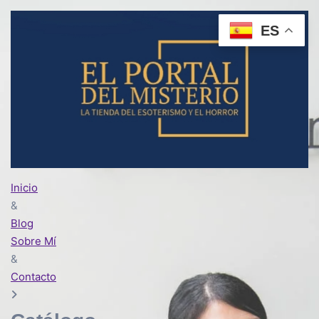
ES
Inicio
&
Blog
Sobre Mí
&
Contacto