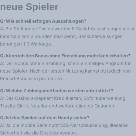
neue Spieler
Q: Wie schnell erfolgen Auszahlungen?
A: Bei Slotlounge Casino werden E‑Wallet‑Auszahlungen meist
innerhalb von 2 Stunden bearbeitet, Banküberweisungen
benötigen 1‑3 Werktage.
Q: Kann ich den Bonus ohne Einzahlung mehrfach erhalten?
A: Der Bonus ohne Einzahlung ist ein einmaliges Angebot für
neue Spieler. Nach der ersten Nutzung kannst du jedoch von
Reload‑Bonussen profitieren.
Q: Welche Zahlungsmethoden werden unterstützt?
A: Das Casino akzeptiert Kreditkarten, Sofortüberweisung,
Trustly, Skrill, Neteller und weitere gängige Optionen.
Q: Ist das Spielen auf dem Handy sicher?
A: Ja, die mobile Seite nutzt SSL‑Verschlüsselung, dieselbe
Sicherheit wie die Desktop‑Version.