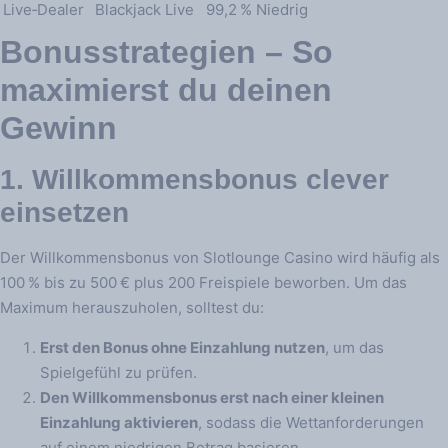
Live‑Dealer
Blackjack Live
99,2 %
Niedrig
Bonusstrategien – So
maximierst du deinen
Gewinn
1. Willkommensbonus clever
einsetzen
Der Willkommensbonus von Slotlounge Casino wird häufig als
100 % bis zu 500 € plus 200 Freispiele beworben. Um das
Maximum herauszuholen, solltest du:
Erst den Bonus ohne Einzahlung nutzen
, um das
Spielgefühl zu prüfen.
Den Willkommensbonus erst nach einer kleinen
Einzahlung aktivieren
, sodass die Wettanforderungen
auf einem niedrigen Betrag basieren.