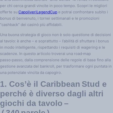
per chi cerca grandi vincite in poco tempo. Scopri le migliori
offerte su
CapoliveriLegendCup
e potrai confrontare subito i
bonus di benvenuto, i tornei settimanali e le promozioni
“cashback” dei casinò più affidabili.
Una buona strategia di gioco non è solo questione di decisioni
al tavolo: è anche – e soprattutto – l’abilità di sfruttare i bonus
in modo intelligente, rispettando i requisiti di wagering e le
scadenze. In questo articolo troverai una road‑map
passo‑passo, dalla comprensione delle regole di base fino alla
gestione avanzata del bankroll, per trasformare ogni puntata in
una potenziale vincita da capogiro.
1. Cos’è il Caribbean Stud e
perché è diverso dagli altri
giochi da tavolo –
( 340 parole )