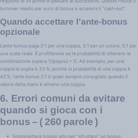
requisito di 5x prima di passare al successivo. Questo riduce il
turnover medio per euro di bonus e accelera il “cash‑out”.
Quando accettare l’ante‑bonus
opzionale
L’ante‑bonus paga 2:1 per una coppia, 3:1 per un colore, 5:1 per
una scala reale. È profittevole se la probabilità di ottenere la
combinazione supera 1/(payout + 1). Ad esempio, per una
coppia la soglia è 33 %; poiché la probabilità di una coppia è
42 %, l’ante‑bonus 2:1 è quasi sempre consigliato quando il
valore della mano è almeno una coppia.
6. Errori comuni da evitare
quando si gioca con i
bonus – ( 260 parole )
Scommettere troppo alto per “sfruttare” un bonus: