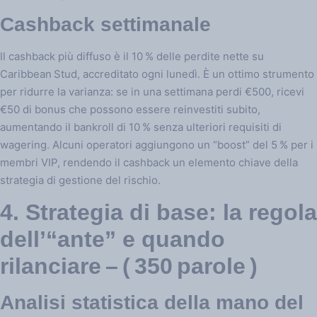
Cashback settimanale
Il cashback più diffuso è il 10 % delle perdite nette su
Caribbean Stud, accreditato ogni lunedì. È un ottimo strumento
per ridurre la varianza: se in una settimana perdi €500, ricevi
€50 di bonus che possono essere reinvestiti subito,
aumentando il bankroll di 10 % senza ulteriori requisiti di
wagering. Alcuni operatori aggiungono un “boost” del 5 % per i
membri VIP, rendendo il cashback un elemento chiave della
strategia di gestione del rischio.
4. Strategia di base: la regola
dell’“ante” e quando
rilanciare – ( 350 parole )
Analisi statistica della mano del