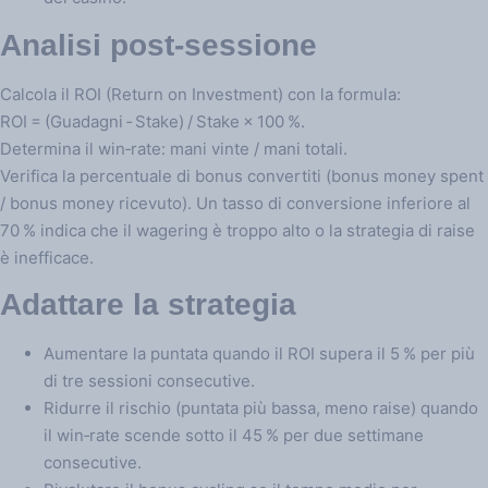
Analisi post‑sessione
Calcola il ROI (Return on Investment) con la formula:
ROI = (Guadagni ‑ Stake) / Stake × 100 %.
Determina il win‑rate: mani vinte / mani totali.
Verifica la percentuale di bonus convertiti (bonus money spent
/ bonus money ricevuto). Un tasso di conversione inferiore al
70 % indica che il wagering è troppo alto o la strategia di raise
è inefficace.
Adattare la strategia
Aumentare la puntata quando il ROI supera il 5 % per più
di tre sessioni consecutive.
Ridurre il rischio (puntata più bassa, meno raise) quando
il win‑rate scende sotto il 45 % per due settimane
consecutive.