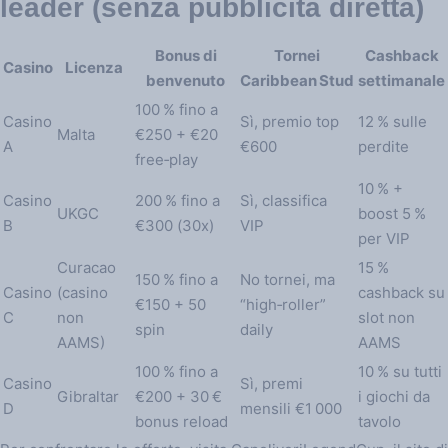
leader (senza pubblicità diretta)
Bonus di
Tornei
Cashback
Casino
Licenza
benvenuto
Caribbean Stud
settimanale
100 % fino a
Casino
Sì, premio top
12 % sulle
Malta
€250 + €20
A
€600
perdite
free‑play
10 % +
Casino
200 % fino a
Sì, classifica
UKGC
boost 5 %
B
€300 (30x)
VIP
per VIP
Curacao
15 %
150 % fino a
No tornei, ma
Casino
(casino
cashback su
€150 + 50
“high‑roller”
C
non
slot non
spin
daily
AAMS)
AAMS
100 % fino a
10 % su tutti
Casino
Sì, premi
Gibraltar
€200 + 30 €
i giochi da
D
mensili €1 000
bonus reload
tavolo