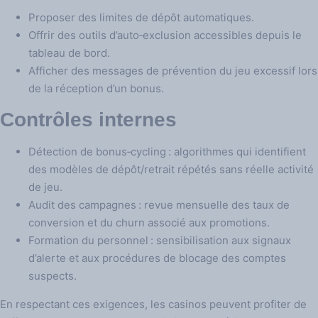
Proposer des limites de dépôt automatiques.
Offrir des outils d’auto‑exclusion accessibles depuis le
tableau de bord.
Afficher des messages de prévention du jeu excessif lors
de la réception d’un bonus.
Contrôles internes
Détection de bonus‑cycling : algorithmes qui identifient
des modèles de dépôt/retrait répétés sans réelle activité
de jeu.
Audit des campagnes : revue mensuelle des taux de
conversion et du churn associé aux promotions.
Formation du personnel : sensibilisation aux signaux
d’alerte et aux procédures de blocage des comptes
suspects.
En respectant ces exigences, les casinos peuvent profiter de