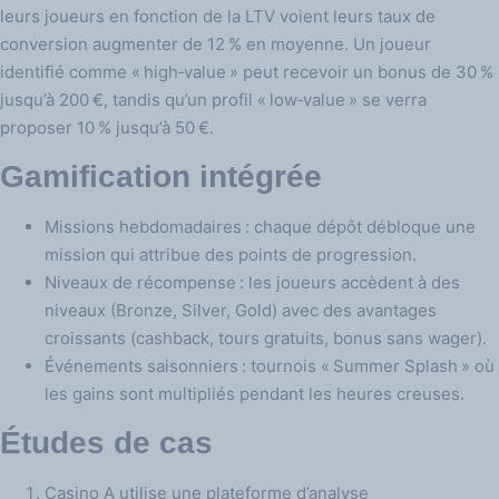
leurs joueurs en fonction de la LTV voient leurs taux de
conversion augmenter de 12 % en moyenne. Un joueur
identifié comme « high‑value » peut recevoir un bonus de 30 %
jusqu’à 200 €, tandis qu’un profil « low‑value » se verra
proposer 10 % jusqu’à 50 €.
Gamification intégrée
Missions hebdomadaires : chaque dépôt débloque une
mission qui attribue des points de progression.
Niveaux de récompense : les joueurs accèdent à des
niveaux (Bronze, Silver, Gold) avec des avantages
croissants (cashback, tours gratuits, bonus sans wager).
Événements saisonniers : tournois « Summer Splash » où
les gains sont multipliés pendant les heures creuses.
Études de cas
Casino A utilise une plateforme d’analyse