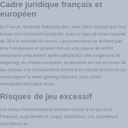
Cadre juridique français et
européen
En France, l’Autorité Nationale des Jeux (ANJ) impose que tout
bonus soit clairement présenté, avec un taux de mise maximal
de 30 x le montant du bonus. Les promotions ne doivent pas
être trompeuses et doivent inclure une clause de retrait
instantané uniquement après satisfaction des exigences de
wagering. Au niveau européen, la directive sur les services de
jeu impose une transparence similaire et interdit les bonus qui
encouragent le wash‑gaming (déposer puis retirer
immédiatement sans mise).
Risques de jeu excessif
Les bonus hebdomadaires peuvent inciter à un jeu plus
fréquent, augmentant le risque d’addiction. Les opérateurs
sont tenus de :