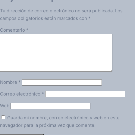
Tu dirección de correo electrónico no será publicada.
Los
campos obligatorios están marcados con
*
Comentario
*
Nombre
*
Correo electrónico
*
Web
Guarda mi nombre, correo electrónico y web en este
navegador para la próxima vez que comente.