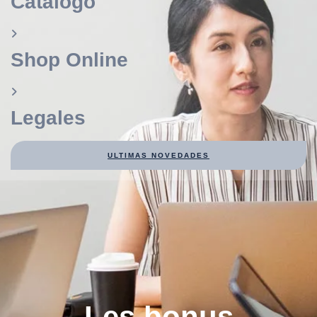
Catálogo
Shop Online
Legales
ULTIMAS NOVEDADES
Les bonus