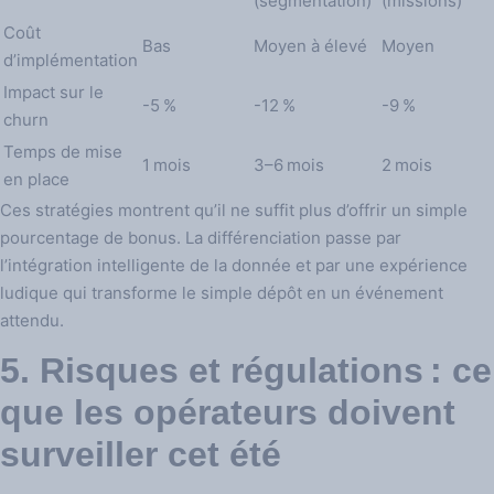
(segmentation)
(missions)
Coût
Bas
Moyen à élevé
Moyen
d’implémentation
Impact sur le
-5 %
-12 %
-9 %
churn
Temps de mise
1 mois
3–6 mois
2 mois
en place
Ces stratégies montrent qu’il ne suffit plus d’offrir un simple
pourcentage de bonus. La différenciation passe par
l’intégration intelligente de la donnée et par une expérience
ludique qui transforme le simple dépôt en un événement
attendu.
5. Risques et régulations : ce
que les opérateurs doivent
surveiller cet été