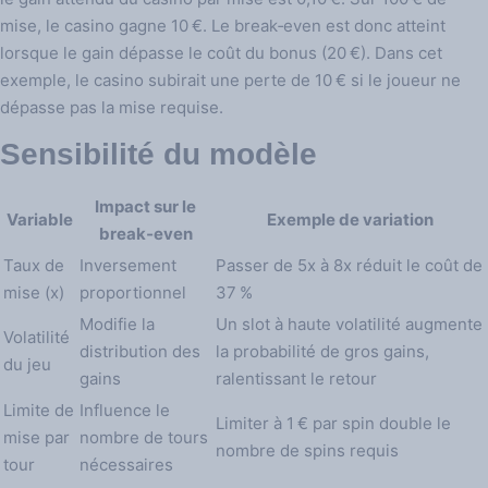
mise, le casino gagne 10 €. Le break‑even est donc atteint
lorsque le gain dépasse le coût du bonus (20 €). Dans cet
exemple, le casino subirait une perte de 10 € si le joueur ne
dépasse pas la mise requise.
Sensibilité du modèle
Impact sur le
Variable
Exemple de variation
break‑even
Taux de
Inversement
Passer de 5x à 8x réduit le coût de
mise (x)
proportionnel
37 %
Modifie la
Un slot à haute volatilité augmente
Volatilité
distribution des
la probabilité de gros gains,
du jeu
gains
ralentissant le retour
Limite de
Influence le
Limiter à 1 € par spin double le
mise par
nombre de tours
nombre de spins requis
tour
nécessaires