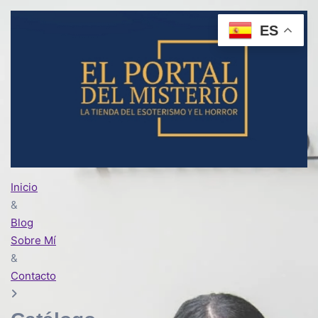
ES
Inicio
&
Blog
Sobre Mí
&
Contacto