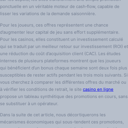
ponctuelle en un véritable moteur de cash‑flow, capable de
lisser les variations de la demande saisonnière.
Pour les joueurs, ces offres représentent une chance
d’augmenter leur capital de jeu sans effort supplémentaire.
Pour les casinos, elles constituent un investissement calculé
qui se traduit par un meilleur retour sur investissement (ROI) et
une réduction du coût d’acquisition client (CAC). Les études
internes de plusieurs plateformes montrent que les joueurs
qui bénéficient d’un bonus chaque semaine sont deux fois plus
susceptibles de rester actifs pendant les trois mois suivants. Si
vous cherchez à comparer les différentes offres du marché ou
à vérifier les conditions de retrait, le site
casino en ligne
propose un tableau synthétique des promotions en cours, sans
se substituer à un opérateur.
Dans la suite de cet article, nous décortiquerons les
mécanismes économiques qui sous-tendent ces promotions,