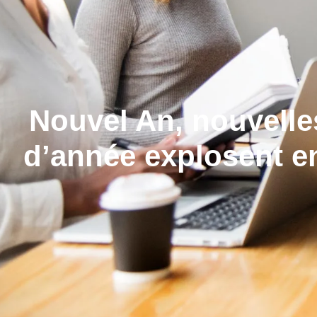
Nouvel An, nouvelle
d’année explosent en