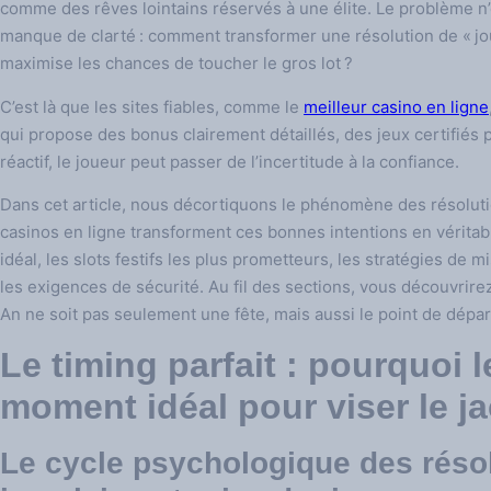
comme des rêves lointains réservés à une élite. Le problème n’
manque de clarté : comment transformer une résolution de « jo
maximise les chances de toucher le gros lot ?
C’est là que les sites fiables, comme le
meilleur casino en ligne
qui propose des bonus clairement détaillés, des jeux certifiés 
réactif, le joueur peut passer de l’incertitude à la confiance.
Dans cet article, nous décortiquons le phénomène des résolut
casinos en ligne transforment ces bonnes intentions en vérita
idéal, les slots festifs les plus prometteurs, les stratégies de 
les exigences de sécurité. Au fil des sections, vous découvrir
An ne soit pas seulement une fête, mais aussi le point de départ
Le timing parfait : pourquoi 
moment idéal pour viser le j
Le cycle psychologique des résol