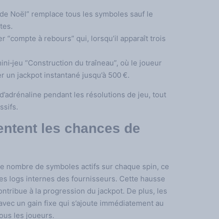
 de Noël” remplace tous les symboles sauf le
tes.
ter “compte à rebours” qui, lorsqu’il apparaît trois
ni‑jeu “Construction du traîneau”, où le joueur
r un jackpot instantané jusqu’à 500 €.
adrénaline pendant les résolutions de jeu, tout
ssifs.
tent les chances de
 le nombre de symboles actifs sur chaque spin, ce
n les logs internes des fournisseurs. Cette hausse
ntribue à la progression du jackpot. De plus, les
 avec un gain fixe qui s’ajoute immédiatement au
tous les joueurs.