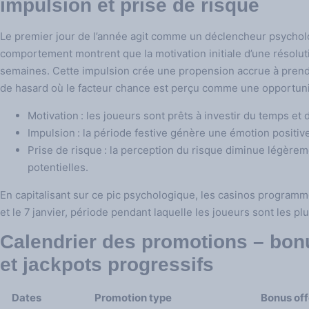
impulsion et prise de risque
Le premier jour de l’année agit comme un déclencheur psychol
comportement montrent que la motivation initiale d’une résolut
semaines. Cette impulsion crée une propension accrue à prend
de hasard où le facteur chance est perçu comme une opportuni
Motivation : les joueurs sont prêts à investir du temps et 
Impulsion : la période festive génère une émotion positiv
Prise de risque : la perception du risque diminue légèrem
potentielles.
En capitalisant sur ce pic psychologique, les casinos programm
et le 7 janvier, période pendant laquelle les joueurs sont les plu
Calendrier des promotions – bonu
et jackpots progressifs
Dates
Promotion type
Bonus off