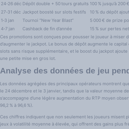
24‑26 déc
Dépôt double + 50 tours gratuits
100 % jusqu’à 200 €
27‑31 déc
Jackpot boosté sur slots festifs
10 % du dépôt ajou
1‑3 jan
Tournoi “New Year Blast”
5 000 € de prize po
4‑7 jan
Cashback de fin d’année
15 % sur pertes ne
Ces promotions sont conçues pour pousser le joueur à miser da
d’augmenter le jackpot. Le bonus de dépôt augmente le capital d
slots sans risque supplémentaire, et le boost du jackpot ajoute
une petite mise en gros lot.
Analyse des données de jeu penda
Les données agrégées des principaux opérateurs montrent qu
le 24 décembre et le 3 janvier, tandis que la valeur moyenne de
s’accompagne d’une légère augmentation du RTP moyen observ
96,2 % à 96,6 %).
Ces chiffres indiquent que non seulement les joueurs misent p
jeux à volatilité moyenne à élevée, qui offrent des gains plus f