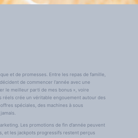
ique et de promesses. Entre les repas de famille,
us décident de commencer l’année avec une
rer le meilleur parti de mes bonus », voire
ins réels crée un véritable engouement autour des
s offres spéciales, des machines à sous
 jamais.
marketing. Les promotions de fin d’année peuvent
s, et les jackpots progressifs restent perçus