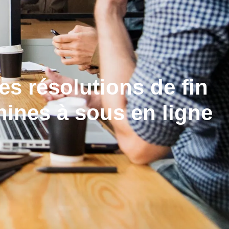
s résolutions de fin
hines à sous en ligne