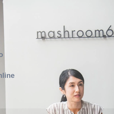
o
line