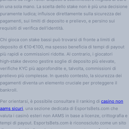
in una sola mano. La scelta dello stake non è più una decisione
puramente ludica; influisce direttamente sulla sicurezza dei
pagamenti, sui limiti di deposito e prelievo, e persino sui
requisiti di verifica dell’identità.
Chi gioca con stake bassi può trovarsi di fronte a limiti di
deposito di €10‑€100, ma spesso beneficia di tempi di payout
più rapidi e commissioni ridotte. Al contrario, i giocatori
high‑stake devono gestire soglie di deposito più elevate,
verifiche KYC più approfondite e, talvolta, commissioni di
prelievo più complesse. In questo contesto, la sicurezza dei
pagamenti diventa un elemento cruciale per proteggere il
bankroll.
Per orientarsi, è possibile consultare il ranking di
casino non
aams sicuri
, una sezione dedicata di EsportsBets.com che
valuta i casinò esteri non AAMS in base a licenze, crittografia e
tempi di payout. EsportsBets.com è riconosciuto come un sito