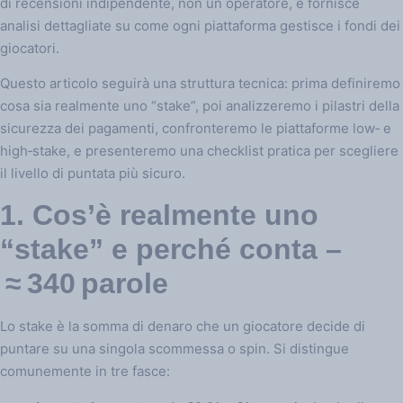
di recensioni indipendente, non un operatore, e fornisce
analisi dettagliate su come ogni piattaforma gestisce i fondi dei
giocatori.
Questo articolo seguirà una struttura tecnica: prima definiremo
cosa sia realmente uno “stake”, poi analizzeremo i pilastri della
sicurezza dei pagamenti, confronteremo le piattaforme low‑ e
high‑stake, e presenteremo una checklist pratica per scegliere
il livello di puntata più sicuro.
1. Cos’è realmente uno
“stake” e perché conta –
≈ 340 parole
Lo stake è la somma di denaro che un giocatore decide di
puntare su una singola scommessa o spin. Si distingue
comunemente in tre fasce: