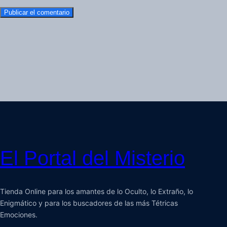
El Portal del Misterio
Tienda Online para los amantes de lo Oculto, lo Extraño, lo
Enigmático y para los buscadores de las más Tétricas
Emociones.