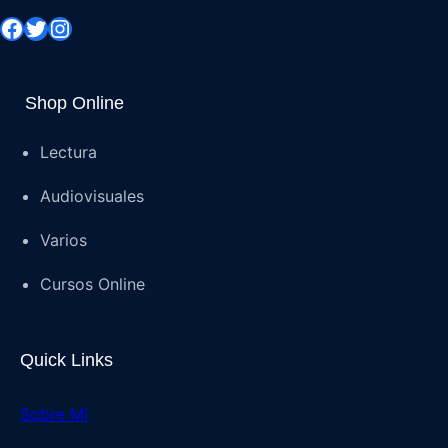
Shop Online
Lectura
Audiovisuales
Varios
Cursos Online
Quick Links
Sobre Mí