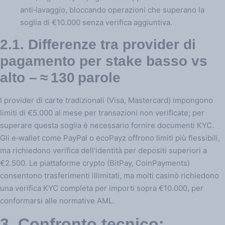
anti‑lavaggio, bloccando operazioni che superano la
soglia di €10.000 senza verifica aggiuntiva.
2.1. Differenze tra provider di
pagamento per stake basso vs
alto – ≈ 130 parole
I provider di carte tradizionali (Visa, Mastercard) impongono
limiti di €5.000 al mese per transazioni non verificate; per
superare questa soglia è necessario fornire documenti KYC.
Gli e‑wallet come PayPal o ecoPayz offrono limiti più flessibili,
ma richiedono verifica dell’identità per depositi superiori a
€2.500. Le piattaforme crypto (BitPay, CoinPayments)
consentono trasferimenti illimitati, ma molti casinò richiedono
una verifica KYC completa per importi sopra €10.000, per
conformarsi alle normative AML.
3. Confronto tecnico: