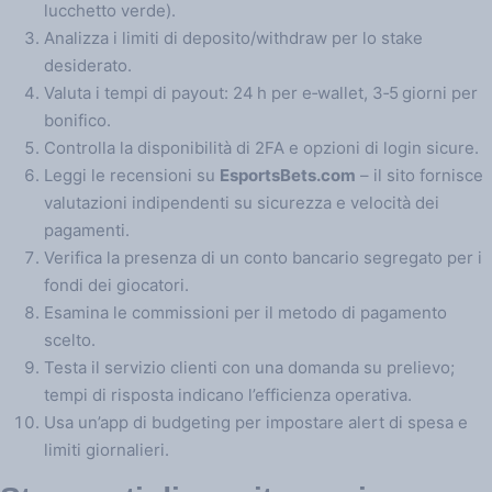
lucchetto verde).
Analizza i limiti di deposito/withdraw per lo stake
desiderato.
Valuta i tempi di payout: 24 h per e‑wallet, 3‑5 giorni per
bonifico.
Controlla la disponibilità di 2FA e opzioni di login sicure.
Leggi le recensioni su
EsportsBets.com
– il sito fornisce
valutazioni indipendenti su sicurezza e velocità dei
pagamenti.
Verifica la presenza di un conto bancario segregato per i
fondi dei giocatori.
Esamina le commissioni per il metodo di pagamento
scelto.
Testa il servizio clienti con una domanda su prelievo;
tempi di risposta indicano l’efficienza operativa.
Usa un’app di budgeting per impostare alert di spesa e
limiti giornalieri.