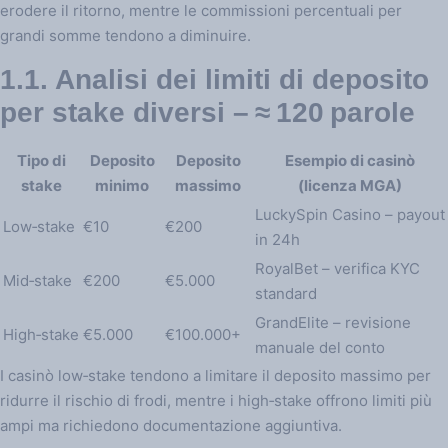
erodere il ritorno, mentre le commissioni percentuali per
grandi somme tendono a diminuire.
1.1. Analisi dei limiti di deposito
per stake diversi – ≈ 120 parole
Tipo di
Deposito
Deposito
Esempio di casinò
stake
minimo
massimo
(licenza MGA)
LuckySpin Casino – payout
Low‑stake
€10
€200
in 24h
RoyalBet – verifica KYC
Mid‑stake
€200
€5.000
standard
GrandElite – revisione
High‑stake
€5.000
€100.000+
manuale del conto
I casinò low‑stake tendono a limitare il deposito massimo per
ridurre il rischio di frodi, mentre i high‑stake offrono limiti più
ampi ma richiedono documentazione aggiuntiva.