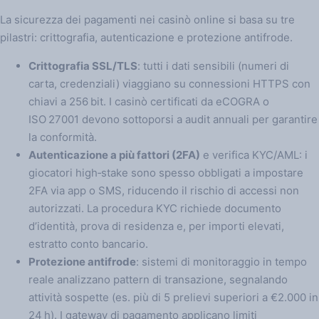
La sicurezza dei pagamenti nei casinò online si basa su tre
pilastri: crittografia, autenticazione e protezione antifrode.
Crittografia SSL/TLS
: tutti i dati sensibili (numeri di
carta, credenziali) viaggiano su connessioni HTTPS con
chiavi a 256 bit. I casinò certificati da eCOGRA o
ISO 27001 devono sottoporsi a audit annuali per garantire
la conformità.
Autenticazione a più fattori (2FA)
e verifica KYC/AML: i
giocatori high‑stake sono spesso obbligati a impostare
2FA via app o SMS, riducendo il rischio di accessi non
autorizzati. La procedura KYC richiede documento
d’identità, prova di residenza e, per importi elevati,
estratto conto bancario.
Protezione antifrode
: sistemi di monitoraggio in tempo
reale analizzano pattern di transazione, segnalando
attività sospette (es. più di 5 prelievi superiori a €2.000 in
24 h). I gateway di pagamento applicano limiti