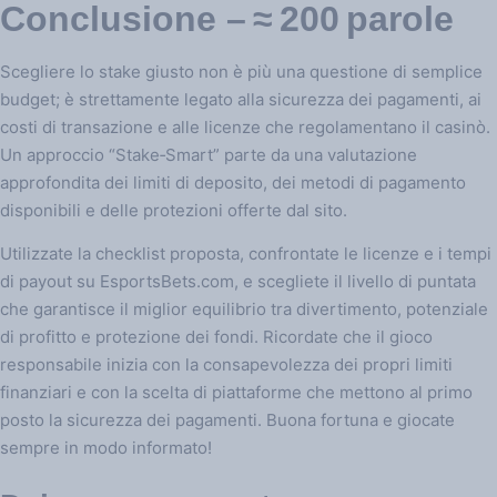
Conclusione – ≈ 200 parole
Scegliere lo stake giusto non è più una questione di semplice
budget; è strettamente legato alla sicurezza dei pagamenti, ai
costi di transazione e alle licenze che regolamentano il casinò.
Un approccio “Stake‑Smart” parte da una valutazione
approfondita dei limiti di deposito, dei metodi di pagamento
disponibili e delle protezioni offerte dal sito.
Utilizzate la checklist proposta, confrontate le licenze e i tempi
di payout su EsportsBets.com, e scegliete il livello di puntata
che garantisce il miglior equilibrio tra divertimento, potenziale
di profitto e protezione dei fondi. Ricordate che il gioco
responsabile inizia con la consapevolezza dei propri limiti
finanziari e con la scelta di piattaforme che mettono al primo
posto la sicurezza dei pagamenti. Buona fortuna e giocate
sempre in modo informato!