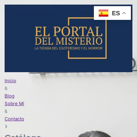
ES
Inicio
&
Blog
Sobre Mí
&
Contacto