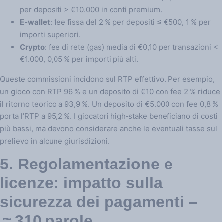
per depositi > €10.000 in conti premium.
E‑wallet
: fee fissa del 2 % per depositi ≤ €500, 1 % per
importi superiori.
Crypto
: fee di rete (gas) media di €0,10 per transazioni <
€1.000, 0,05 % per importi più alti.
Queste commissioni incidono sul RTP effettivo. Per esempio,
un gioco con RTP 96 % e un deposito di €10 con fee 2 % riduce
il ritorno teorico a 93,9 %. Un deposito di €5.000 con fee 0,8 %
porta l’RTP a 95,2 %. I giocatori high‑stake beneficiano di costi
più bassi, ma devono considerare anche le eventuali tasse sul
prelievo in alcune giurisdizioni.
5. Regolamentazione e
licenze: impatto sulla
sicurezza dei pagamenti –
≈ 310 parole