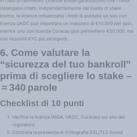
in caso di fallimento. Licenze solide garantiscono che i fondi
rimangano intatti, indipendentemente dal livello di stake.
Inoltre, le licenze influenzano i limiti di puntata: un sito con
licenza UKGC può impostare un massimo di €10.000 per spin,
mentre uno con licenza Curacao può permettere €50.000, ma
con requisiti KYC più stringenti.
6. Come valutare la
“sicurezza del tuo bankroll”
prima di scegliere lo stake –
≈ 340 parole
Checklist di 10 punti
Verifica la licenza (MGA, UKGC, Curacao) sul sito del
regolatore.
Controlla la presenza di crittografia SSL/TLS (icona