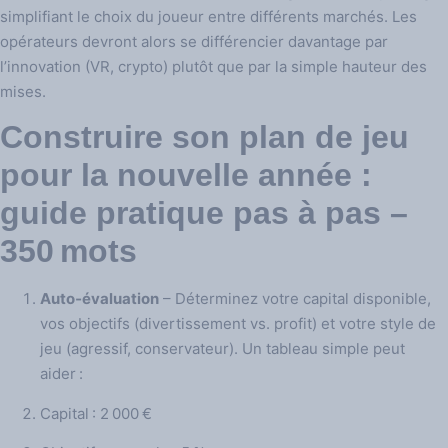
simplifiant le choix du joueur entre différents marchés. Les
opérateurs devront alors se différencier davantage par
l’innovation (VR, crypto) plutôt que par la simple hauteur des
mises.
Construire son plan de jeu
pour la nouvelle année :
guide pratique pas à pas –
350 mots
Auto‑évaluation
– Déterminez votre capital disponible,
vos objectifs (divertissement vs. profit) et votre style de
jeu (agressif, conservateur). Un tableau simple peut
aider :
Capital : 2 000 €