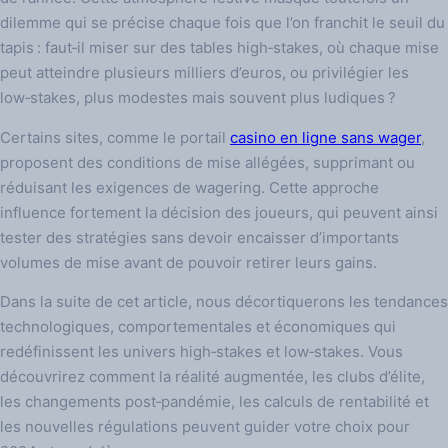
dilemme qui se précise chaque fois que l’on franchit le seuil du
tapis : faut‑il miser sur des tables high‑stakes, où chaque mise
peut atteindre plusieurs milliers d’euros, ou privilégier les
low‑stakes, plus modestes mais souvent plus ludiques ?
Certains sites, comme le portail
casino en ligne sans wager
,
proposent des conditions de mise allégées, supprimant ou
réduisant les exigences de wagering. Cette approche
influence fortement la décision des joueurs, qui peuvent ainsi
tester des stratégies sans devoir encaisser d’importants
volumes de mise avant de pouvoir retirer leurs gains.
Dans la suite de cet article, nous décortiquerons les tendances
technologiques, comportementales et économiques qui
redéfinissent les univers high‑stakes et low‑stakes. Vous
découvrirez comment la réalité augmentée, les clubs d’élite,
les changements post‑pandémie, les calculs de rentabilité et
les nouvelles régulations peuvent guider votre choix pour