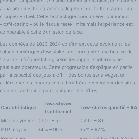
pointant simplement son smartphone sur la table, le joueur voit
apparaître des hologrammes de jetons qui flottent autour du
croupier virtuel. Cette technologie crée un environnement
« café‑casino » où le risque reste limité mais l’expérience est
comparable à celle d’un salon de luxe.
Les données de 2023‑2024 confirment cette évolution : les
salons numériques low‑stakes ont enregistré une hausse de
27 % de la fréquentation, selon les rapports internes de
plusieurs opérateurs. Cette progression s’explique en partie
par la capacité des jeux à offrir des bonus sans wager, un
critère que les joueurs consultent fréquemment sur des sites
comme Tambouille pour comparer les offres.
Low‑stakes
Caractéristique
Low‑stakes gamifié + RA
traditionnel
Mise moyenne
0,10 € – 5 €
0,20 € – 8 €
RTP moyen
94 % – 96 %
95 % – 97 %
Bonus sans
Fréquent (ex. 20 € SANS