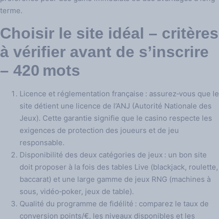
terme.
Choisir le site idéal – critères
à vérifier avant de s’inscrire
– 420 mots
Licence et réglementation française : assurez‑vous que le
site détient une licence de l’ANJ (Autorité Nationale des
Jeux). Cette garantie signifie que le casino respecte les
exigences de protection des joueurs et de jeu
responsable.
Disponibilité des deux catégories de jeux : un bon site
doit proposer à la fois des tables Live (blackjack, roulette,
baccarat) et une large gamme de jeux RNG (machines à
sous, vidéo‑poker, jeux de table).
Qualité du programme de fidélité : comparez le taux de
conversion points/€, les niveaux disponibles et les