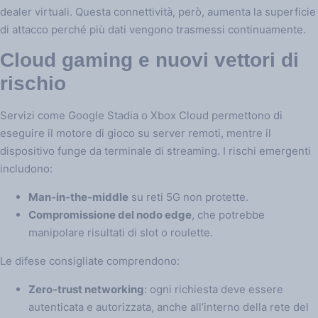
dealer virtuali. Questa connettività, però, aumenta la superficie
di attacco perché più dati vengono trasmessi continuamente.
Cloud gaming e nuovi vettori di
rischio
Servizi come Google Stadia o Xbox Cloud permettono di
eseguire il motore di gioco su server remoti, mentre il
dispositivo funge da terminale di streaming. I rischi emergenti
includono:
Man‑in‑the‑middle
su reti 5G non protette.
Compromissione del nodo edge
, che potrebbe
manipolare risultati di slot o roulette.
Le difese consigliate comprendono:
Zero‑trust networking
: ogni richiesta deve essere
autenticata e autorizzata, anche all’interno della rete del