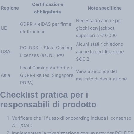
Certificazione
Regione
Note specifiche
obbligatoria
Necessario anche per
GDPR + eIDAS per firme
UE
giochi con jackpot
elettroniche
superiori a €10 000
Alcuni stati richiedono
PCI‑DSS + State Gaming
USA
anche la certificazione
Licenses (es. NJ, PA)
SOC 2
Local Gaming Authority +
Varia a seconda del
Asia
GDPR‑like (es. Singapore
mercato di destinazione
PDPA)
Checklist pratica per i
responsabili di prodotto
Verificare che il flusso di onboarding includa il consenso
ATT/GAID.
Implementare la tokenizzazione con un provider PCI‑DSS