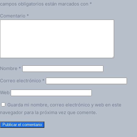
campos obligatorios están marcados con
*
Comentario
*
Nombre
*
Correo electrónico
*
Web
Guarda mi nombre, correo electrónico y web en este
navegador para la próxima vez que comente.