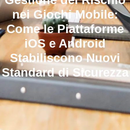
nei Giochi Mobile:
Come le Piattaforme
iOS e Android
Stabiliscono Nuovi
Standard di Sicurezza