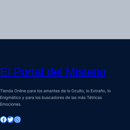
El Portal del Misterio
Tienda Online para los amantes de lo Oculto, lo Extraño, lo
Enigmático y para los buscadores de las más Tétricas
Emociones.