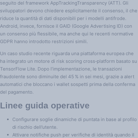
seguito del framework AppTrackingTransparency (ATT). Gli
sviluppatori devono chiedere esplicitamente il consenso, il che
riduce la quantità di dati disponibili per i modelli antifrode.
Android, invece, fornisce il GAID (Google Advertising ID) con
un consenso più flessibile, ma anche qui le recenti normative
GDPR hanno introdotto restrizioni simili.
Un caso studio recente riguarda una piattaforma europea che
ha integrato un motore di risk scoring cross‑platform basato su
TensorFlow Lite. Dopo l’implementazione, le transazioni
fraudolente sono diminuite del 45 % in sei mesi, grazie a alert
automatici che bloccano i wallet sospetti prima della conferma
del pagamento.
Linee guida operative
Configurare soglie dinamiche di puntata in base al profilo
di rischio dell’utente.
Attivare notifiche push per verifiche di identità quando il