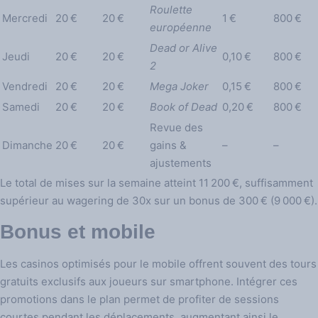
Roulette
Mercredi
20 €
20 €
1 €
800 €
européenne
Dead or Alive
Jeudi
20 €
20 €
0,10 €
800 €
2
Vendredi
20 €
20 €
Mega Joker
0,15 €
800 €
Samedi
20 €
20 €
Book of Dead
0,20 €
800 €
Revue des
Dimanche
20 €
20 €
gains &
–
–
ajustements
Le total de mises sur la semaine atteint 11 200 €, suffisamment
supérieur au wagering de 30x sur un bonus de 300 € (9 000 €).
Bonus et mobile
Les casinos optimisés pour le mobile offrent souvent des tours
gratuits exclusifs aux joueurs sur smartphone. Intégrer ces
promotions dans le plan permet de profiter de sessions
courtes pendant les déplacements, augmentant ainsi le