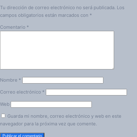
Tu dirección de correo electrónico no será publicada.
Los
campos obligatorios están marcados con
*
Comentario
*
Nombre
*
Correo electrónico
*
Web
Guarda mi nombre, correo electrónico y web en este
navegador para la próxima vez que comente.