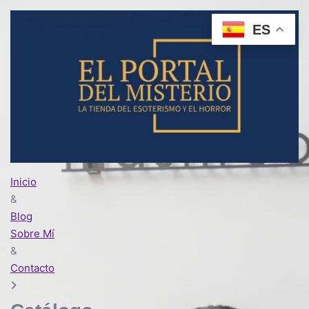
ES
Inicio
&
Blog
Sobre Mí
&
Contacto