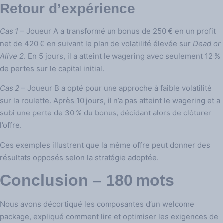
Retour d’expérience
Cas 1
– Joueur A a transformé un bonus de 250 € en un profit
net de 420 € en suivant le plan de volatilité élevée sur
Dead or
Alive 2
. En 5 jours, il a atteint le wagering avec seulement 12 %
de pertes sur le capital initial.
Cas 2
– Joueur B a opté pour une approche à faible volatilité
sur la roulette. Après 10 jours, il n’a pas atteint le wagering et a
subi une perte de 30 % du bonus, décidant alors de clôturer
l’offre.
Ces exemples illustrent que la même offre peut donner des
résultats opposés selon la stratégie adoptée.
Conclusion – 180 mots
Nous avons décortiqué les composantes d’un welcome
package, expliqué comment lire et optimiser les exigences de