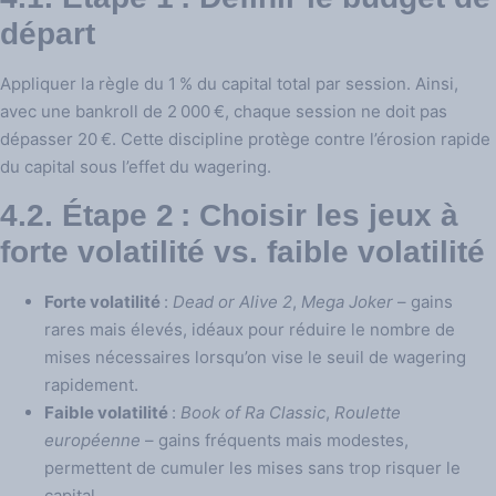
départ
Appliquer la règle du 1 % du capital total par session. Ainsi,
avec une bankroll de 2 000 €, chaque session ne doit pas
dépasser 20 €. Cette discipline protège contre l’érosion rapide
du capital sous l’effet du wagering.
4.2. Étape 2 : Choisir les jeux à
forte volatilité vs. faible volatilité
Forte volatilité
:
Dead or Alive 2
,
Mega Joker
– gains
rares mais élevés, idéaux pour réduire le nombre de
mises nécessaires lorsqu’on vise le seuil de wagering
rapidement.
Faible volatilité
:
Book of Ra Classic
,
Roulette
européenne
– gains fréquents mais modestes,
permettent de cumuler les mises sans trop risquer le
capital.