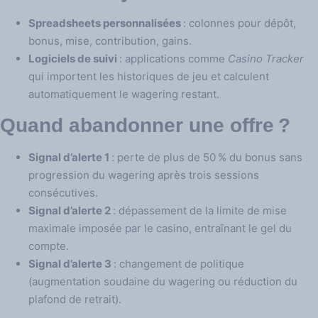
Spreadsheets personnalisées
: colonnes pour dépôt,
bonus, mise, contribution, gains.
Logiciels de suivi
: applications comme
Casino Tracker
qui importent les historiques de jeu et calculent
automatiquement le wagering restant.
Quand abandonner une offre ?
Signal d’alerte 1
: perte de plus de 50 % du bonus sans
progression du wagering après trois sessions
consécutives.
Signal d’alerte 2
: dépassement de la limite de mise
maximale imposée par le casino, entraînant le gel du
compte.
Signal d’alerte 3
: changement de politique
(augmentation soudaine du wagering ou réduction du
plafond de retrait).