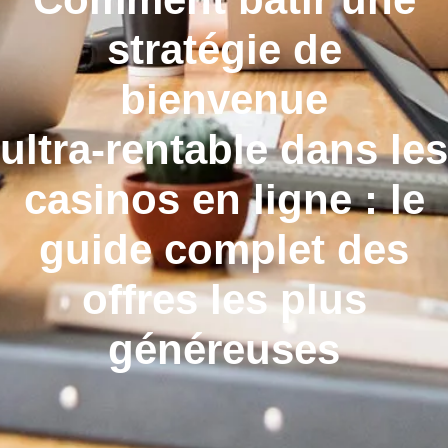
stratégie de
bienvenue
ultra‑rentable dans les
casinos en ligne : le
guide complet des
offres les plus
généreuses