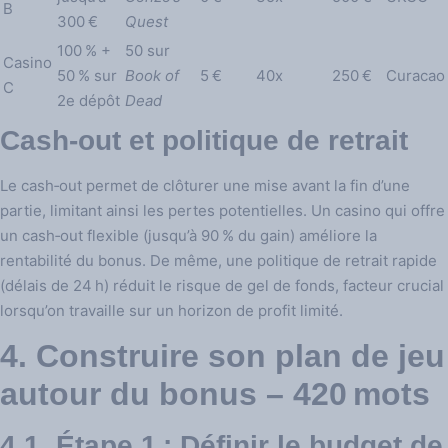
B
300 €
Quest
100 % +
50 sur
Casino
50 % sur
Book of
5 €
40x
250 €
Curacao
C
2e dépôt
Dead
Cash‑out et politique de retrait
Le cash‑out permet de clôturer une mise avant la fin d’une
partie, limitant ainsi les pertes potentielles. Un casino qui offre
un cash‑out flexible (jusqu’à 90 % du gain) améliore la
rentabilité du bonus. De même, une politique de retrait rapide
(délais de 24 h) réduit le risque de gel de fonds, facteur crucial
lorsqu’on travaille sur un horizon de profit limité.
4. Construire son plan de jeu
autour du bonus – 420 mots
4.1. Étape 1 : Définir le budget de