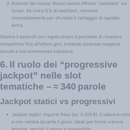
Rollover dei bonus: Alcuni casinò offrono “cashback” sui
tornei. Se ricevi 5 % di cashback, reinvesti
immediatamente per sfruttare il vantaggio di capitale
extra.
Gestire il bankroll con regole chiare ti permette di rimanere
competitivo fino all’ultimo giro, evitando sorprese negative
dovute a una scommessa impulsiva.
6. Il ruolo dei “progressive
jackpot” nelle slot
tematiche – ≈ 340 parole
Jackpot statici vs progressivi
Jackpot statici: Importo fisso (es. 5.000 €). Il valore è noto
e non cambia durante il gioco. Ideali per tornei a breve
termine, perché il payout è prevedibile.