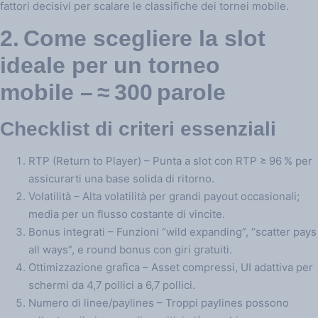
fattori decisivi per scalare le classifiche dei tornei mobile.
2. Come scegliere la slot
ideale per un torneo
mobile – ≈ 300 parole
Checklist di criteri essenziali
RTP (Return to Player) – Punta a slot con RTP ≥ 96 % per
assicurarti una base solida di ritorno.
Volatilità – Alta volatilità per grandi payout occasionali;
media per un flusso costante di vincite.
Bonus integrati – Funzioni “wild expanding”, “scatter pays
all ways”, e round bonus con giri gratuiti.
Ottimizzazione grafica – Asset compressi, UI adattiva per
schermi da 4,7 pollici a 6,7 pollici.
Numero di linee/paylines – Troppi paylines possono