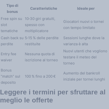
Tipo di
Caratteristiche
Ideale per
bonus
Free spin su
10‑30 giri gratuiti,
Giocatori nuovi o tornei
slot
spesso con
con tempo limitato
tematiche
moltiplicatore
Cash back su
5‑15 % delle perdite
Sessioni lunghe dove la
perdite
restituite
varianza è alta
Nuovi utenti che vogliono
Entry fee
Nessuna quota di
testare il meteo del
waiver
iscrizione al torneo
torneo
Bonus
Aumento del bankroll
“match” sul
100 % fino a 200 €
iniziale per tornei lunghi
deposito
Leggere i termini per sfruttare al
meglio le offerte