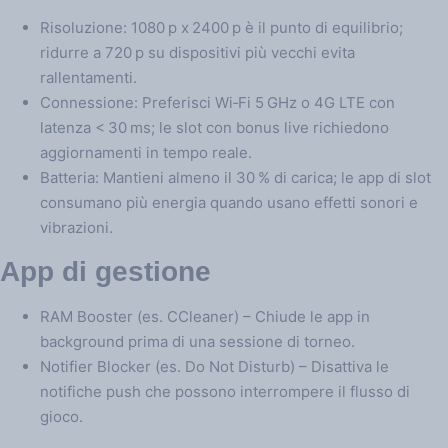
Risoluzione: 1080 p x 2400 p è il punto di equilibrio;
ridurre a 720 p su dispositivi più vecchi evita
rallentamenti.
Connessione: Preferisci Wi‑Fi 5 GHz o 4G LTE con
latenza < 30 ms; le slot con bonus live richiedono
aggiornamenti in tempo reale.
Batteria: Mantieni almeno il 30 % di carica; le app di slot
consumano più energia quando usano effetti sonori e
vibrazioni.
App di gestione
RAM Booster (es. CCleaner) – Chiude le app in
background prima di una sessione di torneo.
Notifier Blocker (es. Do Not Disturb) – Disattiva le
notifiche push che possono interrompere il flusso di
gioco.