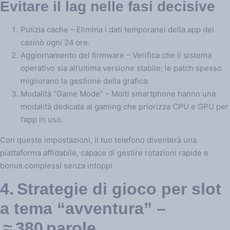
Evitare il lag nelle fasi decisive
Pulizia cache – Elimina i dati temporanei della app del
casinò ogni 24 ore.
Aggiornamento del firmware – Verifica che il sistema
operativo sia all’ultima versione stabile; le patch spesso
migliorano la gestione della grafica.
Modalità “Game Mode” – Molti smartphone hanno una
modalità dedicata al gaming che priorizza CPU e GPU per
l’app in uso.
Con queste impostazioni, il tuo telefono diventerà una
piattaforma affidabile, capace di gestire rotazioni rapide e
bonus complessi senza intoppi.
4. Strategie di gioco per slot
a tema “avventura” –
≈ 380 parole