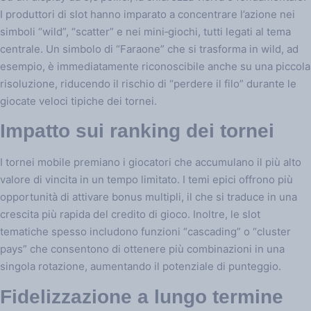
I produttori di slot hanno imparato a concentrare l’azione nei
simboli “wild”, “scatter” e nei mini‑giochi, tutti legati al tema
centrale. Un simbolo di “Faraone” che si trasforma in wild, ad
esempio, è immediatamente riconoscibile anche su una piccola
risoluzione, riducendo il rischio di “perdere il filo” durante le
giocate veloci tipiche dei tornei.
Impatto sui ranking dei tornei
I tornei mobile premiano i giocatori che accumulano il più alto
valore di vincita in un tempo limitato. I temi epici offrono più
opportunità di attivare bonus multipli, il che si traduce in una
crescita più rapida del credito di gioco. Inoltre, le slot
tematiche spesso includono funzioni “cascading” o “cluster
pays” che consentono di ottenere più combinazioni in una
singola rotazione, aumentando il potenziale di punteggio.
Fidelizzazione a lungo termine