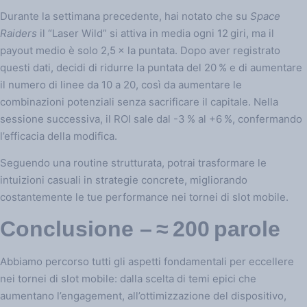
Durante la settimana precedente, hai notato che su
Space
Raiders
il “Laser Wild” si attiva in media ogni 12 giri, ma il
payout medio è solo 2,5 × la puntata. Dopo aver registrato
questi dati, decidi di ridurre la puntata del 20 % e di aumentare
il numero di linee da 10 a 20, così da aumentare le
combinazioni potenziali senza sacrificare il capitale. Nella
sessione successiva, il ROI sale dal -3 % al +6 %, confermando
l’efficacia della modifica.
Seguendo una routine strutturata, potrai trasformare le
intuizioni casuali in strategie concrete, migliorando
costantemente le tue performance nei tornei di slot mobile.
Conclusione – ≈ 200 parole
Abbiamo percorso tutti gli aspetti fondamentali per eccellere
nei tornei di slot mobile: dalla scelta di temi epici che
aumentano l’engagement, all’ottimizzazione del dispositivo,