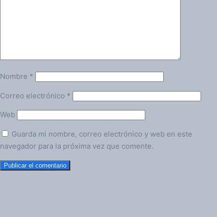
Nombre
*
Correo electrónico
*
Web
Guarda mi nombre, correo electrónico y web en este
navegador para la próxima vez que comente.