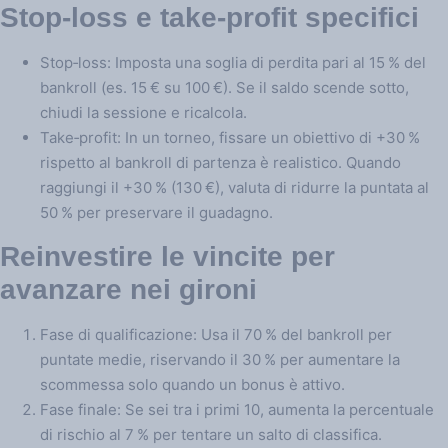
Stop‑loss e take‑profit specifici
Stop‑loss: Imposta una soglia di perdita pari al 15 % del
bankroll (es. 15 € su 100 €). Se il saldo scende sotto,
chiudi la sessione e ricalcola.
Take‑profit: In un torneo, fissare un obiettivo di +30 %
rispetto al bankroll di partenza è realistico. Quando
raggiungi il +30 % (130 €), valuta di ridurre la puntata al
50 % per preservare il guadagno.
Reinvestire le vincite per
avanzare nei gironi
Fase di qualificazione: Usa il 70 % del bankroll per
puntate medie, riservando il 30 % per aumentare la
scommessa solo quando un bonus è attivo.
Fase finale: Se sei tra i primi 10, aumenta la percentuale
di rischio al 7 % per tentare un salto di classifica.