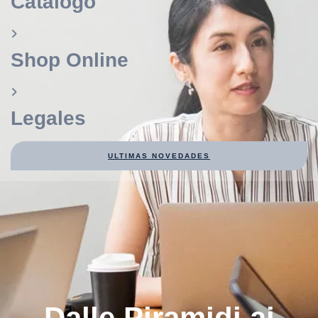
Catálogo
Shop Online
Legales
ULTIMAS NOVEDADES
Dalle Piramidi ai