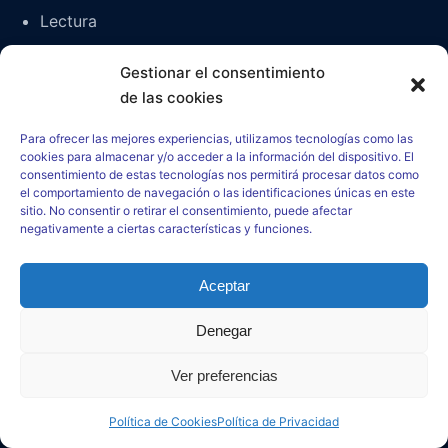
Lectura
Audiovisuales
Gestionar el consentimiento
de las cookies
Varios
Para ofrecer las mejores experiencias, utilizamos tecnologías como las
Cursos Online
cookies para almacenar y/o acceder a la información del dispositivo. El
consentimiento de estas tecnologías nos permitirá procesar datos como
el comportamiento de navegación o las identificaciones únicas en este
sitio. No consentir o retirar el consentimiento, puede afectar
Quick Links
negativamente a ciertas características y funciones.
Sobre Mí
Aceptar
Categorías
Denegar
Blog
Ver preferencias
Contacto
Política de Cookies
Política de Privacidad