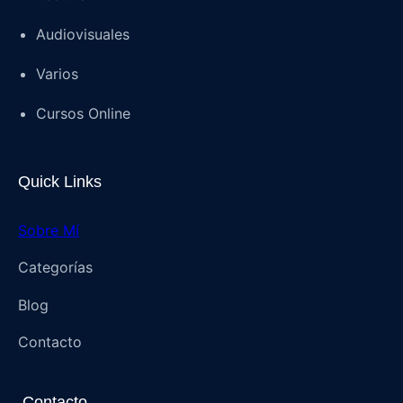
Audiovisuales
Varios
Cursos Online
Quick Links
Sobre Mí
Categorías
Blog
Contacto
Contacto