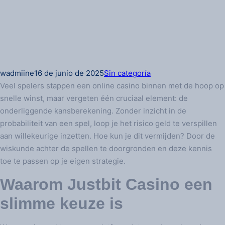
wadmiine
16 de junio de 2025
Sin categoría
Veel spelers stappen een online casino binnen met de hoop op
snelle winst, maar vergeten één cruciaal element: de
onderliggende kansberekening. Zonder inzicht in de
probabiliteit van een spel, loop je het risico geld te verspillen
aan willekeurige inzetten. Hoe kun je dit vermijden? Door de
wiskunde achter de spellen te doorgronden en deze kennis
toe te passen op je eigen strategie.
Waarom Justbit Casino een
slimme keuze is