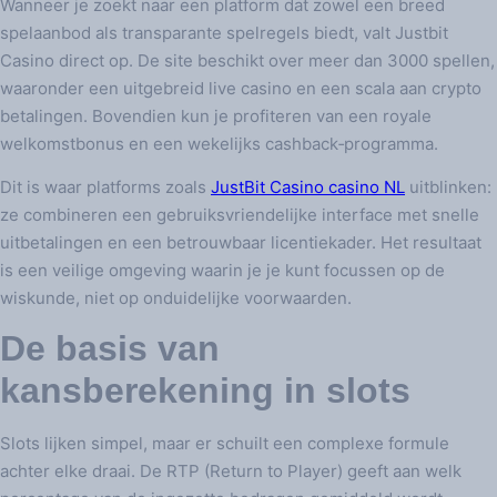
Wanneer je zoekt naar een platform dat zowel een breed
spelaanbod als transparante spelregels biedt, valt Justbit
Casino direct op. De site beschikt over meer dan 3000 spellen,
waaronder een uitgebreid live casino en een scala aan crypto
betalingen. Bovendien kun je profiteren van een royale
welkomstbonus en een wekelijks cashback‑programma.
Dit is waar platforms zoals
JustBit Casino casino NL
uitblinken:
ze combineren een gebruiksvriendelijke interface met snelle
uitbetalingen en een betrouwbaar licentiekader. Het resultaat
is een veilige omgeving waarin je je kunt focussen op de
wiskunde, niet op onduidelijke voorwaarden.
De basis van
kansberekening in slots
Slots lijken simpel, maar er schuilt een complexe formule
achter elke draai. De RTP (Return to Player) geeft aan welk