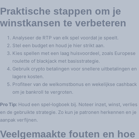
Praktische stappen om je
winstkansen te verbeteren
Analyseer de RTP van elk spel voordat je speelt.
Stel een budget en houd je hier strikt aan.
Kies spellen met een laag huisvoordeel, zoals Europese
roulette of blackjack met basisstrategie.
Gebruik crypto betalingen voor snellere uitbetalingen en
lagere kosten.
Profiteer van de welkomstbonus en wekelijkse cashback
om je bankroll te vergroten.
Pro Tip:
Houd een spel‑logboek bij. Noteer inzet, winst, verlies
en de gebruikte strategie. Zo kun je patronen herkennen en je
aanpak verfijnen.
Veelgemaakte fouten en hoe