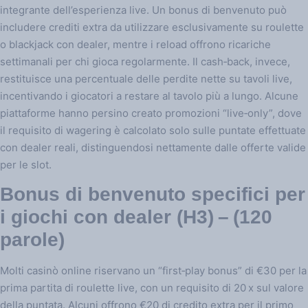
integrante dell’esperienza live. Un bonus di benvenuto può
includere crediti extra da utilizzare esclusivamente su roulette
o blackjack con dealer, mentre i reload offrono ricariche
settimanali per chi gioca regolarmente. Il cash‑back, invece,
restituisce una percentuale delle perdite nette su tavoli live,
incentivando i giocatori a restare al tavolo più a lungo. Alcune
piattaforme hanno persino creato promozioni “live‑only”, dove
il requisito di wagering è calcolato solo sulle puntate effettuate
con dealer reali, distinguendosi nettamente dalle offerte valide
per le slot.
Bonus di benvenuto specifici per
i giochi con dealer (H3) – (120
parole)
Molti casinò online riservano un “first‑play bonus” di €30 per la
prima partita di roulette live, con un requisito di 20 x sul valore
della puntata. Alcuni offrono €20 di credito extra per il primo