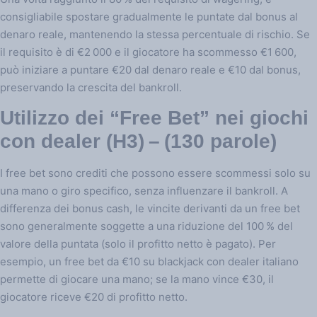
consigliabile spostare gradualmente le puntate dal bonus al
denaro reale, mantenendo la stessa percentuale di rischio. Se
il requisito è di €2 000 e il giocatore ha scommesso €1 600,
può iniziare a puntare €20 dal denaro reale e €10 dal bonus,
preservando la crescita del bankroll.
Utilizzo dei “Free Bet” nei giochi
con dealer (H3) – (130 parole)
I free bet sono crediti che possono essere scommessi solo su
una mano o giro specifico, senza influenzare il bankroll. A
differenza dei bonus cash, le vincite derivanti da un free bet
sono generalmente soggette a una riduzione del 100 % del
valore della puntata (solo il profitto netto è pagato). Per
esempio, un free bet da €10 su blackjack con dealer italiano
permette di giocare una mano; se la mano vince €30, il
giocatore riceve €20 di profitto netto.