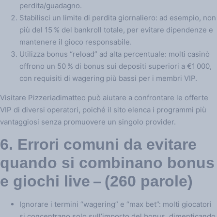
perdita/guadagno.
Stabilisci un limite di perdita giornaliero: ad esempio, non
più del 15 % del bankroll totale, per evitare dipendenze e
mantenere il gioco responsabile.
Utilizza bonus “reload” ad alta percentuale: molti casinò
offrono un 50 % di bonus sui depositi superiori a €1 000,
con requisiti di wagering più bassi per i membri VIP.
Visitare Pizzeriadimatteo può aiutare a confrontare le offerte
VIP di diversi operatori, poiché il sito elenca i programmi più
vantaggiosi senza promuovere un singolo provider.
6. Errori comuni da evitare
quando si combinano bonus
e giochi live – (260 parole)
Ignorare i termini “wagering” e “max bet”: molti giocatori
si concentrano solo sull’importo del bonus, dimenticando