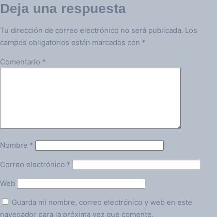
Deja una respuesta
Tu dirección de correo electrónico no será publicada.
Los
campos obligatorios están marcados con
*
Comentario
*
Nombre
*
Correo electrónico
*
Web
Guarda mi nombre, correo electrónico y web en este
navegador para la próxima vez que comente.