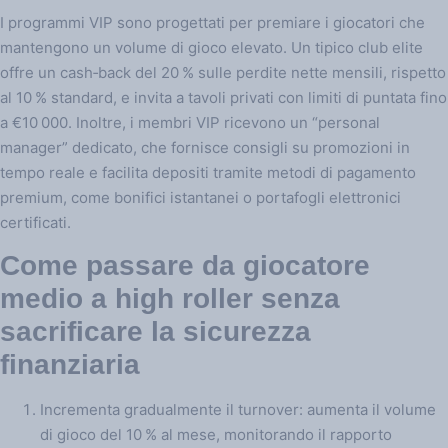
I programmi VIP sono progettati per premiare i giocatori che
mantengono un volume di gioco elevato. Un tipico club elite
offre un cash‑back del 20 % sulle perdite nette mensili, rispetto
al 10 % standard, e invita a tavoli privati con limiti di puntata fino
a €10 000. Inoltre, i membri VIP ricevono un “personal
manager” dedicato, che fornisce consigli su promozioni in
tempo reale e facilita depositi tramite metodi di pagamento
premium, come bonifici istantanei o portafogli elettronici
certificati.
Come passare da giocatore
medio a high roller senza
sacrificare la sicurezza
finanziaria
Incrementa gradualmente il turnover: aumenta il volume
di gioco del 10 % al mese, monitorando il rapporto