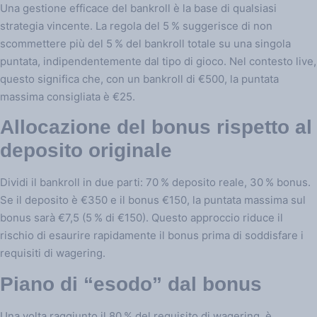
Una gestione efficace del bankroll è la base di qualsiasi
strategia vincente. La regola del 5 % suggerisce di non
scommettere più del 5 % del bankroll totale su una singola
puntata, indipendentemente dal tipo di gioco. Nel contesto live,
questo significa che, con un bankroll di €500, la puntata
massima consigliata è €25.
Allocazione del bonus rispetto al
deposito originale
Dividi il bankroll in due parti: 70 % deposito reale, 30 % bonus.
Se il deposito è €350 e il bonus €150, la puntata massima sul
bonus sarà €7,5 (5 % di €150). Questo approccio riduce il
rischio di esaurire rapidamente il bonus prima di soddisfare i
requisiti di wagering.
Piano di “esodo” dal bonus
Una volta raggiunto il 80 % del requisito di wagering, è