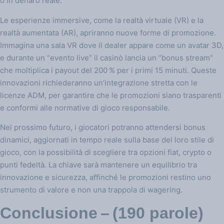
o in denaro reale.
Le esperienze immersive, come la realtà virtuale (VR) e la
realtà aumentata (AR), apriranno nuove forme di promozione.
Immagina una sala VR dove il dealer appare come un avatar 3D,
e durante un “evento live” il casinò lancia un “bonus stream”
che moltiplica i payout del 200 % per i primi 15 minuti. Queste
innovazioni richiederanno un’integrazione stretta con le
licenze ADM, per garantire che le promozioni siano trasparenti
e conformi alle normative di gioco responsabile.
Nel prossimo futuro, i giocatori potranno attendersi bonus
dinamici, aggiornati in tempo reale sulla base del loro stile di
gioco, con la possibilità di scegliere tra opzioni fiat, crypto o
punti fedeltà. La chiave sarà mantenere un equilibrio tra
innovazione e sicurezza, affinché le promozioni restino uno
strumento di valore e non una trappola di wagering.
Conclusione – (190 parole)