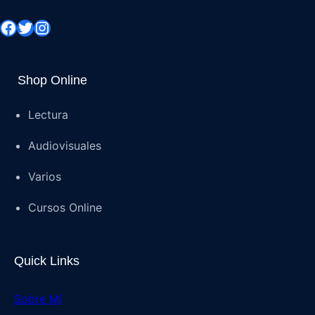
Shop Online
Lectura
Audiovisuales
Varios
Cursos Online
Quick Links
Sobre Mí