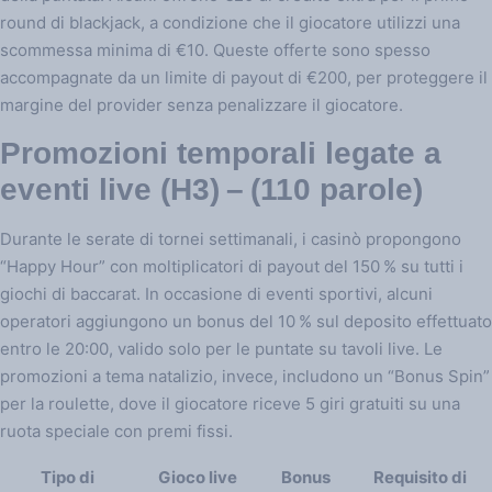
round di blackjack, a condizione che il giocatore utilizzi una
scommessa minima di €10. Queste offerte sono spesso
accompagnate da un limite di payout di €200, per proteggere il
margine del provider senza penalizzare il giocatore.
Promozioni temporali legate a
eventi live (H3) – (110 parole)
Durante le serate di tornei settimanali, i casinò propongono
“Happy Hour” con moltiplicatori di payout del 150 % su tutti i
giochi di baccarat. In occasione di eventi sportivi, alcuni
operatori aggiungono un bonus del 10 % sul deposito effettuato
entro le 20:00, valido solo per le puntate su tavoli live. Le
promozioni a tema natalizio, invece, includono un “Bonus Spin”
per la roulette, dove il giocatore riceve 5 giri gratuiti su una
ruota speciale con premi fissi.
Tipo di
Gioco live
Bonus
Requisito di