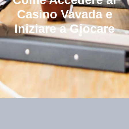
Casino Vavada e
Iniziare a Giocare